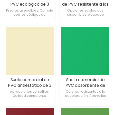
PVC ecológico de 3
de PVC resistente a las
mm para oficinas
manchas de 2 mm
Precios asequibles. Cumple
Opciones ecológicas
con los códigos de
disponibles. Acabado
para salas de música
construcción. Proporciona
resistente a las manchas.
comodidad para tareas de
Apto para entornos
pie.
industriales.
Suelo comercial de
Suelo comercial de
PVC antiestático de 3
PVC absorbente de
mm para salas de arte
golpes de 2 mm para
Aplicaciones versátiles.
Colores resistentes a la
Calidad consistente.
decoloración. Apoya las
laboratorios de
Reduce la fatiga de piernas
prácticas de construcción
informática
y espalda.
sostenible. Ofrece
estabilidad dimensional.