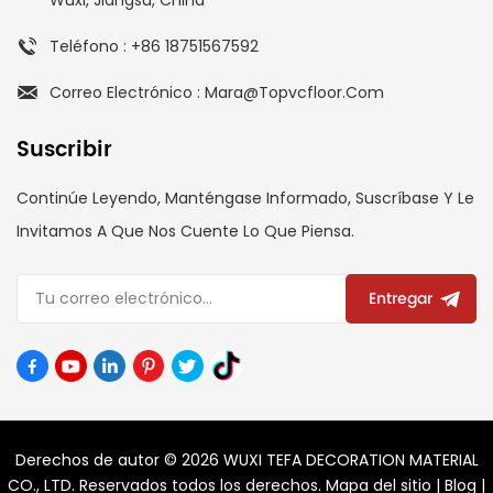
Teléfono : +86 18751567592
Correo Electrónico : Mara@topvcfloor.com
Suscribir
Continúe Leyendo, Manténgase Informado, Suscríbase Y Le
Invitamos A Que Nos Cuente Lo Que Piensa.
Entregar
Derechos de autor © 2026 WUXI TEFA DECORATION MATERIAL
CO., LTD. Reservados todos los derechos.
Mapa del sitio
|
Blog
|