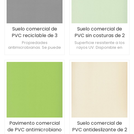
Suelo comercial de
Suelo comercial de
PVC reciclable de 3
PVC sin costuras de 2
mm para laboratorios.
mm para auditorios
Propiedades
Superficie resistente a los
antimicrobianas. Se puede
rayos UV. Disponible en
instalar sobre pisos
tamaños de tablones
existentes. Ideal para
anchos. Ofrece un espesor
instalaciones
constante.
farmacéuticas.
Pavimento comercial
Suelo comercial de
de PVC antimicrobiano
PVC antideslizante de 2