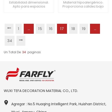
de 3 mm para salas
mm para oficinas
Estabilidad dimensional.
Material hipoalergénico.
Apto para espacios
Proporciona calidez bajo
polivalentes
comerciales. Apto para
los pies. Mejora la
terminales de aeropuerto.
maniobrabilidad de la silla
de ruedas.
1
...
15
16
17
18
19
...
34
Un Total De
34
Paginas
WUXI TEFA DECORATION MATERIAL CO., LTD.
Agregar : No.5 Huaqing Intelligent Park, Huishan District,
Wuxi, Jiangsu, China