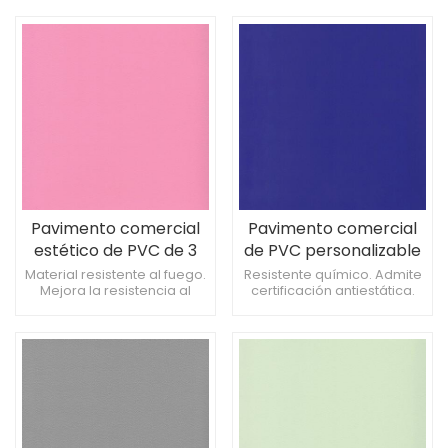
útil. Ofrece tecnología
laboratorios.
antideslizante.
Pavimento comercial
Pavimento comercial
estético de PVC de 3
de PVC personalizable
mm para cafeterías
de 2 mm para
Material resistente al fuego.
Resistente químico. Admite
Mejora la resistencia al
certificación antiestática.
gimnasios
deslizamiento con el
Resistente a equipos
tiempo. Proporciona
pesados.
protección contra
derrames químicos.