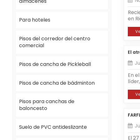
N
almacenes
Reci
en R
Para hoteles
prov
even
V
La e
Pisos del corredor del centro
nues
comercial
feria
El at
año 
más 
Ju
Pisos de cancha de Pickleball
En el
infr
En e
aume
líder
Pisos de cancha de bádminton
en R
dedi
inclu
los s
V
inst
diseñ
Pisos para canchas de
resid
que l
baloncesto
conf
comer
FARFL
espe
aspe
feri
un o
Ju
Suelo de PVC antideslizante
contr
zona
most
caus
El 2