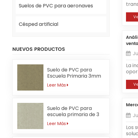
Un p
inter
trans
Suelos de PVC para aeronaves
ajus
nues
de l
Espe
lo q
cump
V
nego
senc
disp
Césped artificial
Orie
nuevo
tent
inte
comp
mano
Análi
estra
econó
lleno
venta
prop
bendi
NUEVOS PRODUCTOS
Nues
Ju
cumpl
aspec
sonr
La i
cont
fue 
Suelo de PVC para
oport
apli
comp
Escuela Primaria 3mm
gener
esta
Sin Formaldehído
categ
su su
V
Leer Más
es u
tiend
de n
Sopor
mate
Insti
Merca
Suelo de PVC para
como
escuela primaria de 3
aume
Ju
mm resistente a ácidos
suel
Leer Más
y álcalis
los 
Los s
dive
soluc