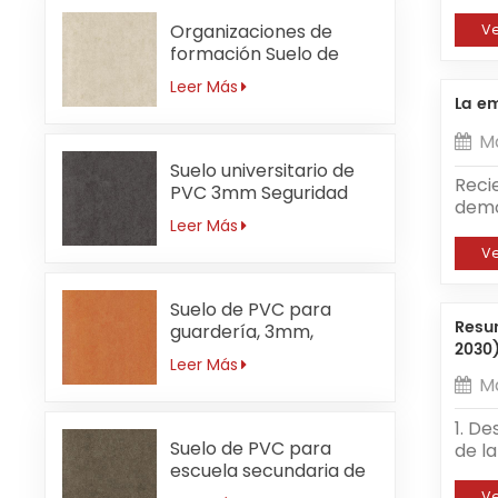
alcan
adopc
signi
merc
Organizaciones de
V
como 
tama
formación Suelo de
de me
cara
PVC 3mm
Leer Más
sigui
incor
Antibacteriano
La em
sust
desga
desg
Segu
M
proc
baños
Suelo universitario de
mater
de i
Reci
PVC 3mm Seguridad
piso
insta
demo
Leer Más
fuego
prefe
empre
igníf
cons
todo
V
recu
fisc
de v
soni
REACH
empl
Suelo de PVC para
B y C
cump
inno
Resum
guardería, 3mm,
telas
tradi
ment
2030
ignífugo, naranja
indus
de l
Leer Más
emer
Ma
empl
como
ases
1. De
econó
ayud
Suelo de PVC para
de la
petró
dispo
escuela secundaria de
que o
PVC 
energ
3 mm resistente al
ampl
prove
fort
V