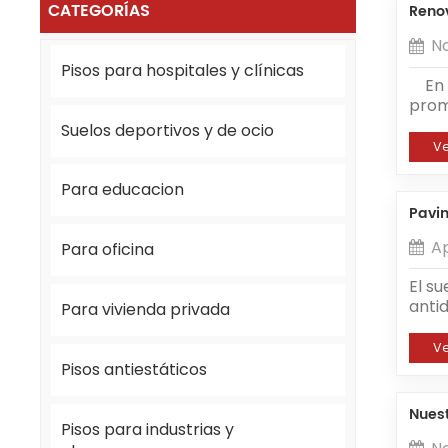
CATEGORÍAS
Renov
N
Pisos para hospitales y clínicas
En n
prom
como
Suelos deportivos y de ocio
ultra
V
tien
fáci
Para educacion
adec
Pavim
baldo
Al mi
Ap
Para oficina
const
medi
El s
difer
antid
Para vivienda privada
sala
del 
otro
Este 
V
impo
clase
Pisos antiestáticos
garan
sati
muy 
del 
Nuest
de ti
apli
Pisos para industrias y
tamb
servi