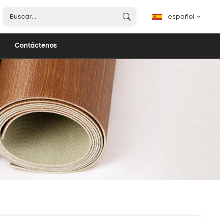
español
Contáctenos
español
English
français
português
العربية