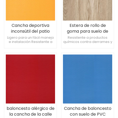
Cancha deportiva
Estera de rollo de
inconsútil del patio
goma para suelo de
trasero del baloncesto
PVC deportivo flexible
Ligero para un fácil manejo
Resistente a productos
e instalación Resistente a
químicos contra derrames y
del suelo del PVC de 4,5
de 8,0 mm para
derrames y percances
accidentes. Adecuado para
mm
cancha de básquet
químicos. Idoneidad para
uso en interiores y al aire
interiores y exteriores
libre Funciona bien en
entrenamientos intensos.
baloncesto alérgico de
Cancha de baloncesto
la cancha de la calle
con suelo de PVC