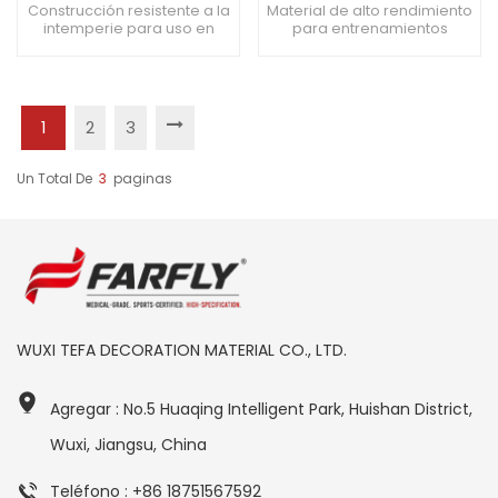
del suelo del PVC de los
deportivo de
Construcción resistente a la
Material de alto rendimiento
intemperie para uso en
para entrenamientos
deportes de 8.0m m
instalación rápida de
interiores. Funciona
intensos. La superficie
8,0 mm
excepcionalmente bien en
hipoalergénica se adapta a
entrenamientos intensos.
los usuarios propensos a
Hipoalergénico, apto para
las alergias. Diseños
usuarios sensibles.
personalizables, colores
1
2
3
variados.
Un Total De
3
Paginas
WUXI TEFA DECORATION MATERIAL CO., LTD.
Agregar : No.5 Huaqing Intelligent Park, Huishan District,
Wuxi, Jiangsu, China
Teléfono : +86 18751567592