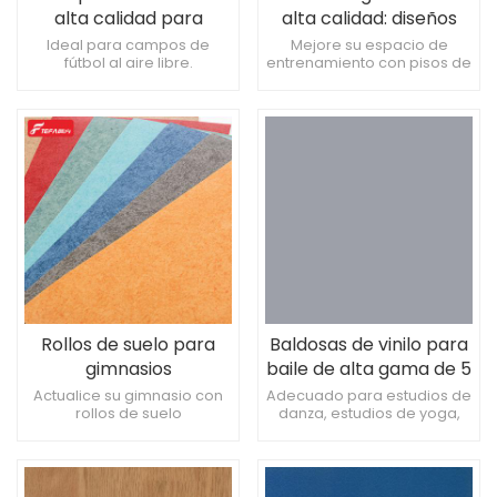
alta calidad para
alta calidad: diseños
campos de fútbol |
personalizados e
Ideal para campos de
Mejore su espacio de
fútbol al aire libre.
entrenamiento con pisos de
Experiencia Deportiva
insonorizados para
Proporciona una excelente
gimnasio duraderos e
Profesional
gimnasios de alta
base Durable y fácil de
insonorizados Cree una
calidad
mantener.
zona de fitness premium
con suelo de gimnasio
personalizable Maximice el
entrenamiento con pisos de
gimnasio resistentes e
insonorizados
Rollos de suelo para
Baldosas de vinilo para
gimnasios
baile de alta gama de 5
profesionales de lujo:
mm de espesor
Actualice su gimnasio con
Adecuado para estudios de
rollos de suelo
danza, estudios de yoga,
soluciones
Sensación cómoda en
antibacterianos de lujo.
etc. Mejorar la estética
antibacterianas para el
el pie
Pisos de gimnasio
general Pista de baile de
hogar y el gimnasio
antibacterianos para
PVC antideslizante e
espacios residenciales o
ignífuga