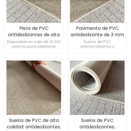
Pisos de PVC
Pavimento de PVC
antideslizantes de alta
antideslizante de 3 mm
calidad de 3 mm de
de espesor,
Disponible en más de 10.000
Suelos de PVC
colores para satisfacer
antimicrobianos y
espesor
impermeable y
diferentes necesidades
antideslizantes para
antibacteriano, ideal
decorativas Superficie lisa,
vestuarios, hospitales y
para aseos de baños
las manchas no se adhieren
baños Piso de PVC
fácilmente, fácil de limpiar
antideslizante, súper
Inhibe el crecimiento de
resistente al desgaste
bacterias, proporcionando
Pavimento profesional de
un ambiente más saludable
PVC antideslizante,
para su uso.
impermeable y
antibacteriano
Suelos de PVC de alta
Suelos de PVC
calidad: antideslizantes,
antideslizantes,