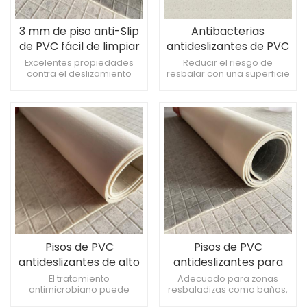
3 mm de piso anti-Slip
Antibacterias
de PVC fácil de limpiar
antideslizantes de PVC
de PVC
de 3 mm de espesor e
Excelentes propiedades
Reducir el riesgo de
contra el deslizamiento
resbalar con una superficie
impermeable
para minimizar el riesgo de
sin deslizamiento de alta
pisos
calidadRobusto, cómodo y
resbaladizosAntimicrobiano
seguroExcelente resistencia
y fácil de limpiar,
al agua y propiedades
manteniendo un ambiente
antimicrobianas
limpio e higiénicoMejora la
seguridad y la comodidad
Pisos de PVC
Pisos de PVC
antideslizantes de alto
antideslizantes para
rendimiento para
ser seguros, duraderos
El tratamiento
Adecuado para zonas
antimicrobiano puede
resbaladizas como baños,
espacios comerciales y
y fáciles de mantener
inhibir eficazmente el
cocinas, vestuarios,