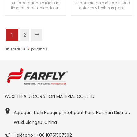
impermeables y fáciles
antibacterianos y
Antibacteriano y fácil de
Disponible en más de 10.000
limpiar, manteniendo un
colores y texturas para
de limpiar
absorbentes de golpes,
ambiente limpio e higiénico
satisfacer las necesidades
perfectos para
Mejora la seguridad y la
individuales La superficie
vestuarios de baños
comodidad Adecuado para
antimicrobiana reduce el
cocinas, pasillos y otras
crecimiento de bacterias y
zonas del hogar que
mantiene la higiene
1
2
requieran un acabado
ambiental. Tratamiento
antideslizante
superficial especial para
minimizar el riesgo de
Un Total De
2
Paginas
resbalones y caídas
WUXI TEFA DECORATION MATERIAL CO., LTD.
Agregar : No.5 Huaqing Intelligent Park, Huishan District,
Wuxi, Jiangsu, China
Teléfono : +86 18751567592