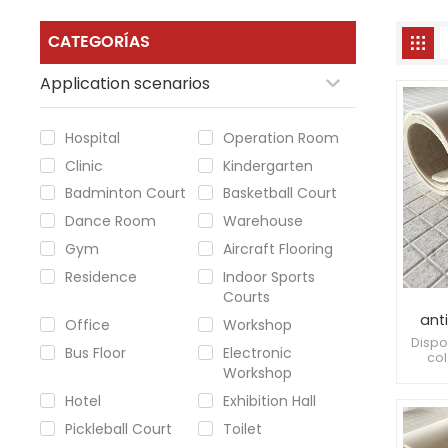
CATEGORÍAS
Application scenarios
Hospital
Operation Room
Clinic
Kindergarten
Badminton Court
Basketball Court
Dance Room
Warehouse
Gym
Aircraft Flooring
Residence
Indoor Sports
Courts
ant
Office
Workshop
ca
Dispo
Bus Floor
Electronic
col
Workshop
dif
decor
Hotel
Exhibition Hall
las m
fácil
Pickleball Court
Toilet
Inh
bacter