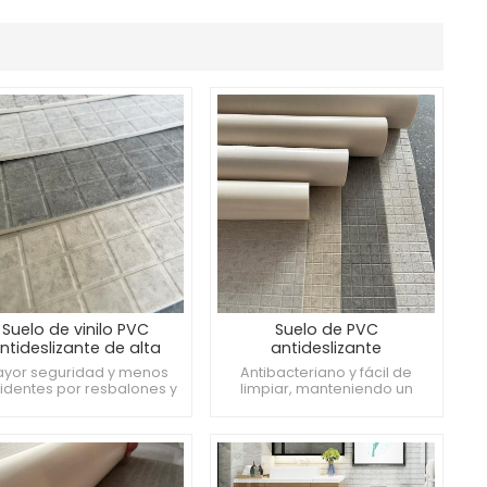
Suelo de vinilo PVC
Suelo de PVC
ntideslizante de alta
antideslizante
lidad, fácil de limpiar.
impermeable – Rollo de
yor seguridad y menos
Antibacteriano y fácil de
vinilo antideslizante de 3
identes por resbalones y
limpiar, manteniendo un
mm
caídas El tratamiento
ambiente limpio e higiénico.
timicrobiano previene el
Mejora la seguridad y la
cimiento bacteriano Fácil
comodidad. Adecuado para
de limpiar y mantener,
cocinas, pasillos y otras zonas
rando tiempo y esfuerzo.
del hogar que requieran un
acabado antideslizante.