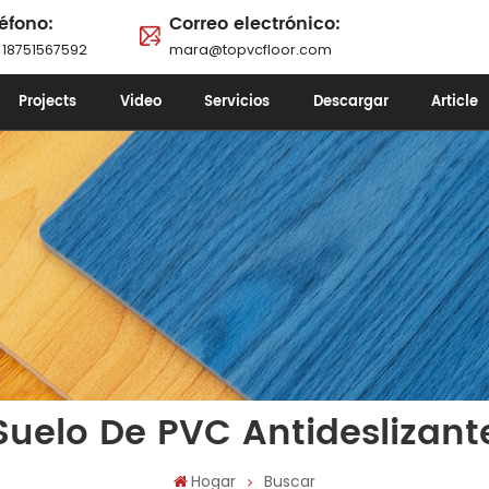
éfono:
Correo electrónico:
 18751567592
mara@topvcfloor.com
Projects
Video
Servicios
Descargar
Article
Suelo De PVC Antideslizant
Hogar
Buscar