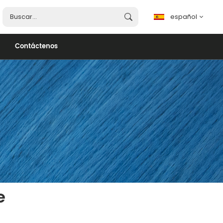
español
Contáctenos
español
English
français
português
العربية
e