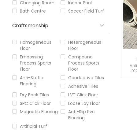
Changing Room
Indoor Pool
ambien
Bath Centre
Soccer Field Turf
Craftsmanship
Homogeneous
Heterogeneous
Floor
Floor
Embossing
Compound
Process Sports
Process Sports
imp
Ant
Floor
Floor
lim
ambie
Anti-Static
Conductive Tiles
Mej
Flooring
como
Adhesive Tiles
cocina
del h
Dry Back Tiles
LVT Click Floor
aca
SPC Click Floor
Loose Lay Floor
Magnetic Flooring
Anti-Slip Pvc
Flooring
Artificial Turf