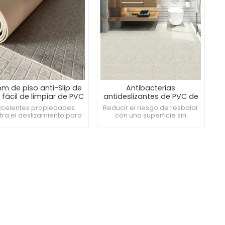
m de piso anti-Slip de
Antibacterias
 fácil de limpiar de PVC
antideslizantes de PVC de
3 mm de espesor e
xcelentes propiedades
Reducir el riesgo de resbalar
impermeable
tra el deslizamiento para
con una superficie sin
imizar el riesgo de pisos
deslizamiento de alta
aladizosAntimicrobiano y
calidadRobusto, cómodo y
l de limpiar, manteniendo
seguroExcelente resistencia al
un ambiente limpio e
agua y propiedades
iénicoMejora la seguridad
antimicrobianas
y la comodidad