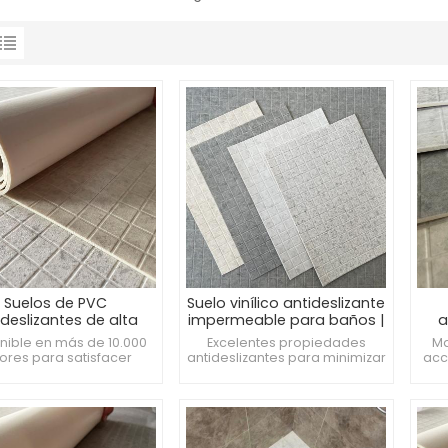
Suelos de PVC
Suelo vinílico antideslizante
ideslizantes de alta
impermeable para baños |
a
lidad de 3 mm de
Rollo de PVC de 3 mm
ca
nible en más de 10.000
Excelentes propiedades
Ma
espesor
ores para satisfacer
antideslizantes para minimizar
acc
erentes necesidades
el riesgo de suelos
ativas. Superficie lisa,
resbaladizos. Antimicrobiano
an
anchas no se adhieren
y fácil de limpiar,
cre
mente, fácil de limpiar.
manteniendo un ambiente
ibe el crecimiento de
limpio e higiénico. Mejora la
ahor
ias, proporcionando un
seguridad y la comodidad.