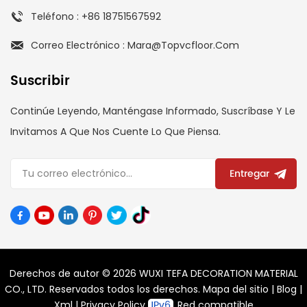
Teléfono : +86 18751567592
Correo Electrónico : Mara@topvcfloor.com
Suscribir
Continúe Leyendo, Manténgase Informado, Suscríbase Y Le
Invitamos A Que Nos Cuente Lo Que Piensa.
Entregar
Derechos de autor © 2026 WUXI TEFA DECORATION MATERIAL
CO., LTD. Reservados todos los derechos.
Mapa del sitio
|
Blog
|
Xml
|
Privacy Policy
Red compatible