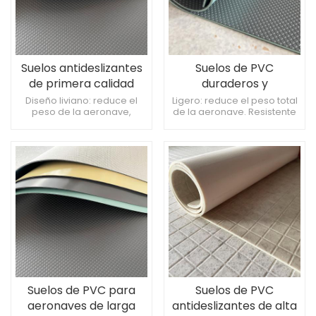
Suelos antideslizantes
Suelos de PVC
de primera calidad
duraderos y
para aeronaves.
antibacterianos para
Diseño liviano: reduce el
Ligero: reduce el peso total
peso de la aeronave,
de la aeronave. Resistente
Soluciones de PVC de
interiores de
mejorando la eficiencia del
al fuego: mejora la
alta durabilidad para
aeronaves
combustible. Fácil
seguridad en situaciones
aviones comerciales.
instalación: se instala
de emergencia. Resistente
rápidamente, lo que
a impactos: soporta tráfico
minimiza el tiempo de
peatonal intenso.
inactividad de la aeronave.
Bajo mantenimiento: fácil de
limpiar y cuidar, ahorrando
tiempo y dinero.
Suelos de PVC para
Suelos de PVC
aeronaves de larga
antideslizantes de alta