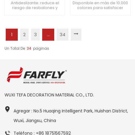
duración y uso
calidad de 3 mm de
Antideslizante: reduce el
Disponible en más de 10.000
riesgo de resbalones y
colores para satisfacer
frecuente
espesor
caídas. Resistente a
diferentes necesidades
químicos: Resistente a
decorativas. Superficie lisa,
derrames y manchas. Bajo
las manchas no se adhieren
VOC: Cumple con los
fácilmente, fácil de limpiar.
estándares ambientales y
Inhibe el crecimiento de
1
2
3
...
34
de salud.
bacterias, proporcionando
un ambiente más saludable
para su uso.
Un Total De
34
Paginas
WUXI TEFA DECORATION MATERIAL CO., LTD.
Agregar : No.5 Huaqing Intelligent Park, Huishan District,
Wuxi, Jiangsu, China
Teléfono : +86 18751567592