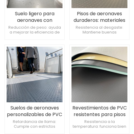
Suelo ligero para
Pisos de aeronaves
aeronaves con
duraderos: materiales
estructura de panal
compuestos de alta
Reducción de peso: ayuda
Resistencia al desgaste:
a mejorar la eficiencia de
Mantiene buenas
avanzada y resistencia
resistencia con
combustible de la
condiciones después de un
a la corrosión.
rendimiento
aeronave. Resistencia a la
uso prolongado en áreas
antideslizante.
corrosión: Adecuado para
de alto tráfico.
entornos de cabina
Antideslizante: garantiza la
húmedos y hostiles.
seguridad de los pasajeros
Capacidad de carga:
y la tripulación durante el
Puede soportar cargas
despegue, el aterrizaje y las
pesadas de equipaje y
turbulencias. Fácil limpieza:
equipo.
reduce el tiempo y el
esfuerzo de mantenimiento
con procedimientos de
limpieza sencillos.
Suelos de aeronaves
Revestimientos de PVC
personalizables de PVC
resistentes para pisos
ecológico con
de aviones, fáciles de
Retardancia de llama:
Resistencia a la
Cumple con estrictos
temperatura: funciona bien
características de
limpiar, para áreas de
códigos de seguridad de
en climas extremos de