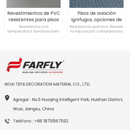
Revestimientos de PVC
Pisos de aviación
resistentes para pisos
ignífugos, opciones de
de aviones, fáciles de
PVC liviano que
Resistencia a la
Resistencia química: Resiste
temperatura: funciona bien
la exposición a limpiadores
limpiar, para áreas de
cumplen con los
en climas extremos de
de aviación. Absorción de
cabina de alto tráfico
estrictos estándares
cabina. Material ecológico:
sonido: reduce el ruido de
de la industria
PVC reciclable, lo que
la cabina para un vuelo más
reduce el impacto
silencioso. Resistencia al
ambiental. Patrones
deslizamiento: mejora la
personalizables: combina
seguridad durante el
con la marca de la
despegue y el aterrizaje.
aerolínea y los diseños
interiores.
WUXI TEFA DECORATION MATERIAL CO., LTD.
Agregar : No.5 Huaqing Intelligent Park, Huishan District,
Wuxi, Jiangsu, China
Teléfono : +86 18751567592