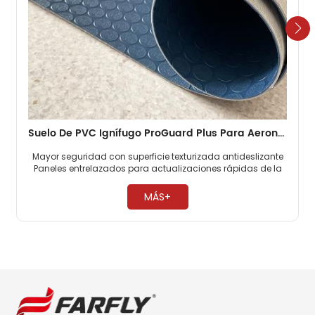
Suelo De PVC Ignífugo ProGuard Plus Para Aeronaves, Suelo De Cabina Resistente Para Aerolíneas Comerciales
Mayor seguridad con superficie texturizada antideslizante
Paneles entrelazados para actualizaciones rápidas de la
cabina Cumple con estrictos estándares de seguridad
contra incendios de aviación. ​
MÁS+