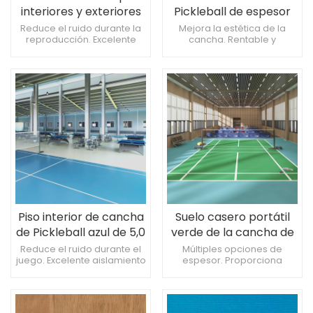
interiores y exteriores
Pickleball de espesor
de PVC PP
especial para
Reduce el ruido durante la
Mejora la estética de la
reproducción. Excelente
cancha. Rentable y
interiores de 5,0 mm de
aislamiento térmico, ahorro
económico. Resistente al
espesor
de energía. Asequible, alto
frío y al calor.
costo-rendimiento.
Piso interior de cancha
Suelo casero portátil
de Pickleball azul de 5,0
verde de la cancha de
mm de espesor
Pickleball del vinilo de
Reduce el ruido durante el
Múltiples opciones de
juego. Excelente aislamiento
espesor. Proporciona
4,5m m
térmico, ahorro energético.
excelente agarre, reduce
Asequible, alto costo-
caídas. Antibacteriano y
rendimiento.
resistente al moho.