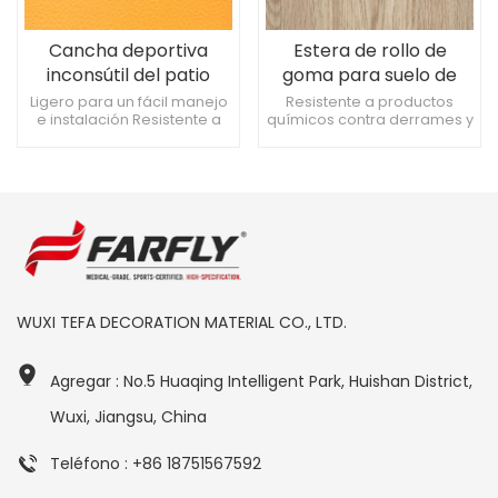
Cancha deportiva
Estera de rollo de
inconsútil del patio
goma para suelo de
trasero del baloncesto
PVC deportivo flexible
Ligero para un fácil manejo
Resistente a productos
e instalación Resistente a
químicos contra derrames y
del suelo del PVC de 4,5
de 8,0 mm para
derrames y percances
accidentes. Adecuado para
mm
cancha de básquet
químicos. Idoneidad para
uso en interiores y al aire
interiores y exteriores
libre Funciona bien en
entrenamientos intensos.
WUXI TEFA DECORATION MATERIAL CO., LTD.
Agregar : No.5 Huaqing Intelligent Park, Huishan District,
Wuxi, Jiangsu, China
Teléfono : +86 18751567592