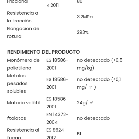
Friccional
86
4:2011
Resistencia a
3,2MPa
la tracción
Elongación de
293%
rotura
RENDIMIENTO DEL PRODUCTO
Monómero de
ES 18586-
no detectado (<0,5
polietileno
2001
mg/kg)
Metales
ES 18586-
no detectado (<0,1
pesados ​​
2001
mg/
㎡
)
solubles
ES 18586-
Materia volátil
24g/
㎡
2001
EN 14372-
ftalatos
no detectado
2004
Resistencia al
ES 8624-
B1
fuego
2012