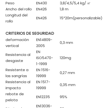
Peso
EN430
3,8/4,5/5,4 kg/
㎡
Ancho del rollo
EN426
1,8 m
Longitud del
EN426
15*20m(personalizable)
rollo
CRITERIOS DE SEGURIDAD
deformación
EN14809-
0,3 mm
vertical
2005
EN
Resistencia al
ISO5470-
120mg
desgaste
1-1999
Resistente a
EN 1516-
0,27 mm
las sangrías
19999
Resistencia al
EN 1517-
0,35 mm
impacto
19999
rebote de
EN12235
95%
pelota
EN13036-