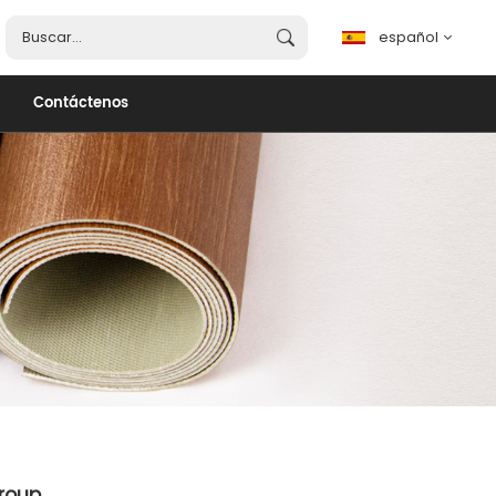
español
Contáctenos
español
English
français
português
العربية
roup