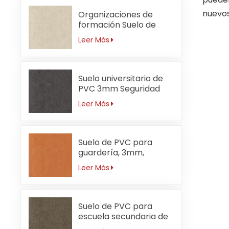
nuevos
Organizaciones de
formación Suelo de
PVC 3mm
Leer Más
Antibacteriano
Suelo universitario de
PVC 3mm Seguridad
Leer Más
Suelo de PVC para
guardería, 3mm,
ignífugo, naranja
Leer Más
Suelo de PVC para
escuela secundaria de
3 mm resistente al