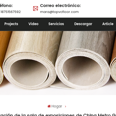
éfono:
Correo electrónico:
 18751567592
mara@topvcfloor.com
Projects
Video
Servicios
Descargar
Article
Hogar
ación de la sala de exposiciones de China Metro G