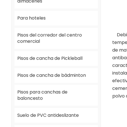
almacenes
Para hoteles
Debido
Pisos del corredor del centro
comercial
temper
de mat
antiba
Pisos de cancha de Pickleball
caract
instal
Pisos de cancha de bádminton
efecti
cement
Pisos para canchas de
polvo 
baloncesto
Suelo de PVC antideslizante