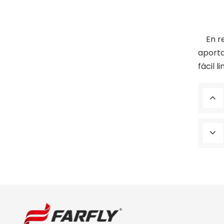
En res
aporta
fácil 