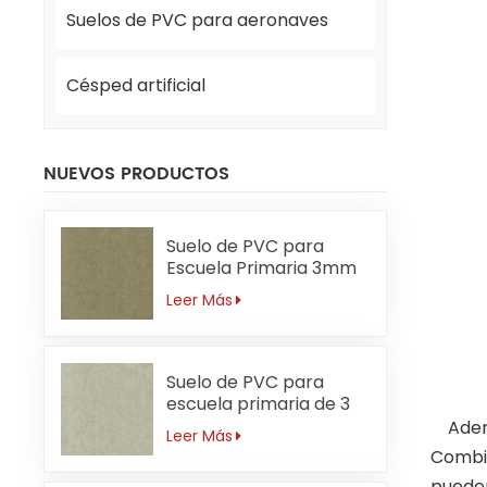
Suelos de PVC para aeronaves
Césped artificial
NUEVOS PRODUCTOS
Suelo de PVC para
Escuela Primaria 3mm
Sin Formaldehído
Leer Más
Suelo de PVC para
escuela primaria de 3
mm resistente a ácidos
Además
Leer Más
y álcalis
Combin
pueden