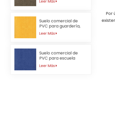
Leer Más
desgaste
Por úl
existe
Suelo comercial de
PVC para guardería,
resistente al agua,
Leer Más
3mm
Suelo comercial de
PVC para escuela
primaria antideslizante
Leer Más
de 3mm