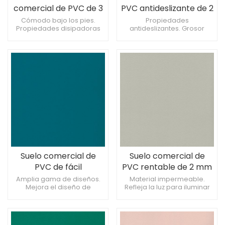
comercial de PVC de 3
PVC antideslizante de 2
mm para tiendas.
mm para
Cómodo bajo los pies.
Propiedades
Propiedades disipadoras
antideslizantes. Grosor
supermercado
de estática. Mejora el
personalizable. Apto para
atractivo estético.
instalaciones deportivas.
Suelo comercial de
Suelo comercial de
PVC de fácil
PVC rentable de 2 mm
mantenimiento de 3
para tiendas
Amplia gama de diseños.
Material impermeable.
Mejora el diseño de
Refleja la luz para iluminar
mm para centro
interiores. Resiste las
los espacios. Admite una
comercial
marcas de los muebles.
fácil limpieza de manchas.