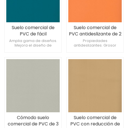
Suelo comercial de
Suelo comercial de
PVC de fácil
PVC antideslizante de 2
mantenimiento de 3
mm para laboratorios
Amplia gama de diseños.
Propiedades
Mejora el diseño de
antideslizantes. Grosor
mm para gimnasios
interiores. Resiste las
personalizable. Apto para
marcas de los muebles.
instalaciones deportivas.
Cómodo suelo
Suelo comercial de
comercial de PVC de 3
PVC con reducción de