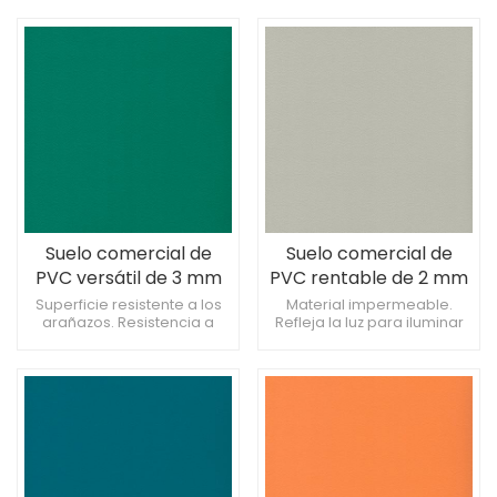
aislamiento térmico.
perfecta.
Suelo comercial de
Suelo comercial de
PVC versátil de 3 mm
PVC rentable de 2 mm
para bibliotecas
para cafeterías
Superficie resistente a los
Material impermeable.
arañazos. Resistencia a
Refleja la luz para iluminar
derrames químicos.
los espacios. Admite una
Proporciona una textura
fácil limpieza de manchas.
consistente.