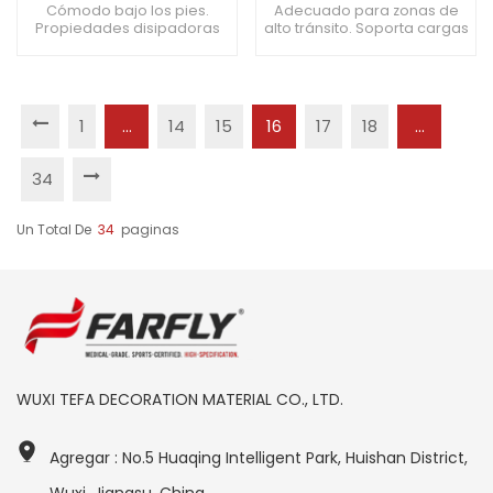
mm para auditorios
ruido de 2 mm para
Cómodo bajo los pies.
Adecuado para zonas de
Propiedades disipadoras
alto tránsito. Soporta cargas
salas polivalentes
de estática. Mejora el
pesadas. Admite una fácil
atractivo estético.
instalación de soldadura.
1
...
14
15
16
17
18
...
34
Un Total De
34
Paginas
WUXI TEFA DECORATION MATERIAL CO., LTD.
Agregar : No.5 Huaqing Intelligent Park, Huishan District,
Wuxi, Jiangsu, China