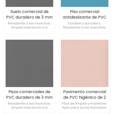
Suelo comercial de
Piso comercial
PVC duradero de 3 mm
antideslizante de PVC
para supermercado
de 2 mm para centro
Resistente a las manchas.
Durable y duradero.
Amplia tolerancia a la
Resistente a las manchas.
comercial
temperatura. Proporciona
Proporciona una excelente
aislamiento térmico.
tracción.
Pisos comerciales de
Pavimento comercial
PVC duradero de 3 mm
de PVC higiénico de 2
para aulas
mm para pasillos
Resistente a las manchas.
Fácil de limpiar y mantener.
Amplia tolerancia a la
Apto para zonas húmedas.
temperatura. Proporciona
Ofrece una apariencia