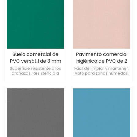
Suelo comercial de
Pavimento comercial
PVC versátil de 3 mm
higiénico de PVC de 2
para centro comercial
mm para comercios.
Superficie resistente a los
Fácil de limpiar y mantener.
arañazos. Resistencia a
Apto para zonas húmedas.
derrames químicos.
Ofrece una apariencia
Proporciona una textura
perfecta.
consistente.