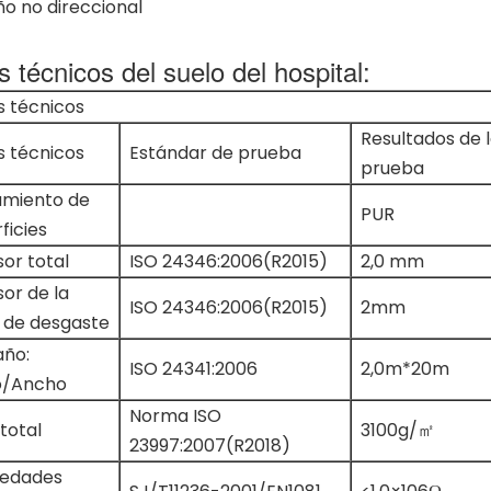
o no direccional
 técnicos del suelo del hospital:
s técnicos
Resultados de 
s técnicos
Estándar de prueba
prueba
amiento de
PUR
ficies
or total
ISO 24346:2006(R2015)
2,0 mm
or de la
ISO 24346:2006(R2015)
2mm
 de desgaste
ño:
ISO 24341:2006
2,0m*20m
o/Ancho
Norma ISO
total
3100g/㎡
23997:2007(R2018)
iedades