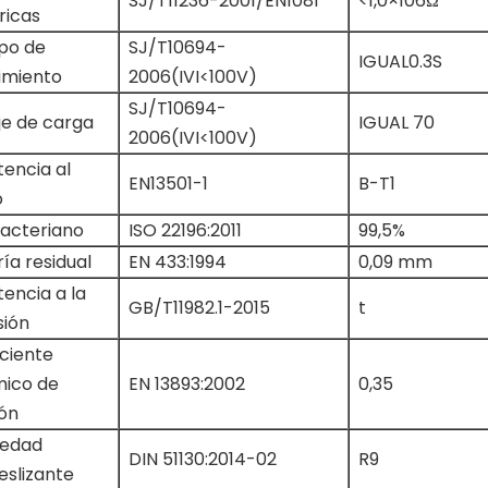
SJ/T11236-2001/EN1081
<1,0×106Ω
ricas
po de
SJ/T10694-
IGUAL0.3S
imiento
2006(IVI<100V)
SJ/T10694-
je de carga
IGUAL 70
2006(IVI<100V)
tencia al
EN13501-1
B-T1
o
bacteriano
ISO 22196:2011
99,5%
ía residual
EN 433:1994
0,09 mm
tencia a la
GB/T11982.1-2015
t
sión
ciente
mico de
EN 13893:2002
0,35
ión
iedad
DIN 51130:2014-02
R9
eslizante