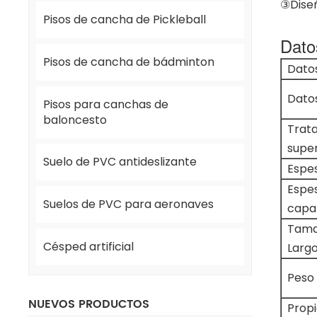
③Diseñ
Pisos de cancha de Pickleball
Datos
Pisos de cancha de bádminton
Dato
Dato
Pisos para canchas de
baloncesto
Trat
super
Suelo de PVC antideslizante
Espes
Espes
Suelos de PVC para aeronaves
capa
Tama
Césped artificial
Larg
Peso 
NUEVOS PRODUCTOS
Prop