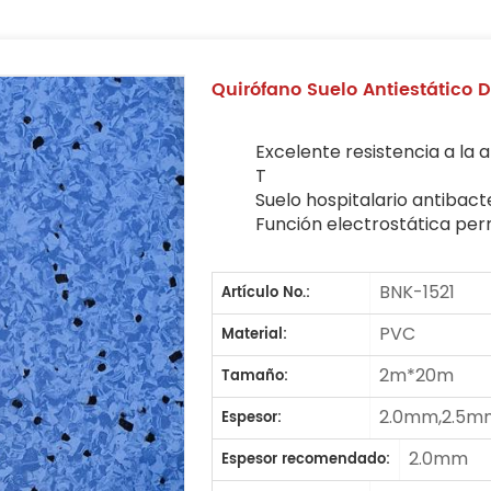
Quirófano Suelo Antiestático 
Excelente resistencia a la 
T
Suelo hospitalario antibac
Función electrostática pe
BNK-1521
Artículo No.:
PVC
Material:
2m*20m
Tamaño:
2.0mm,2.5m
Espesor:
2.0mm
Espesor recomendado: