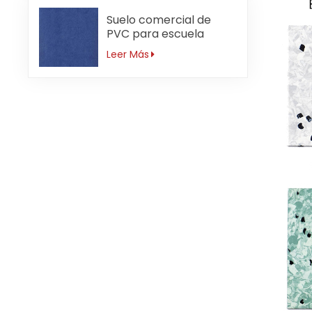
Suelo comercial de
PVC para escuela
primaria antideslizante
Leer Más
de 3mm