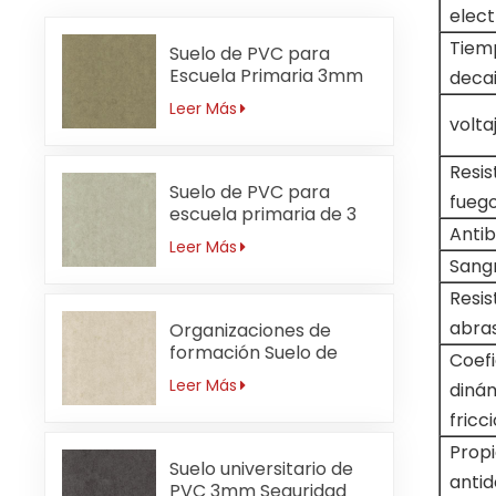
elect
Tiem
Suelo de PVC para
Escuela Primaria 3mm
deca
Sin Formaldehído
Leer Más
volta
Resis
Suelo de PVC para
fueg
escuela primaria de 3
Anti
mm resistente a ácidos
Leer Más
y álcalis
Sangr
Resis
abra
Organizaciones de
formación Suelo de
Coefi
PVC 3mm
Leer Más
diná
Antibacteriano
fricc
Prop
Suelo universitario de
antid
PVC 3mm Seguridad