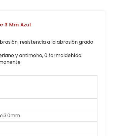
De 3 Mm Azul
abrasión, resistencia a la abrasión grado
teriano y antimoho, 0 formaldehído.
rmanente
m,3.0mm