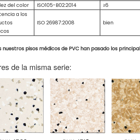
ez del color
ISO105-B02:2014
≥6
tencia a los
uctos
ISO 26987:2008
bien
icos
 nuestros pisos médicos de PVC han pasado los principal
res de la misma serie: