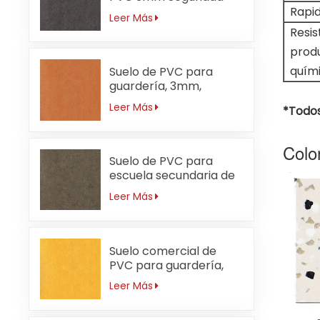
Rapid
Leer Más
Resis
prod
quím
Suelo de PVC para
guardería, 3mm,
ignífugo, naranja
Leer Más
*Todos
Colo
Suelo de PVC para
escuela secundaria de
3 mm resistente al
Leer Más
desgaste
Suelo comercial de
PVC para guardería,
resistente al agua,
Leer Más
3mm