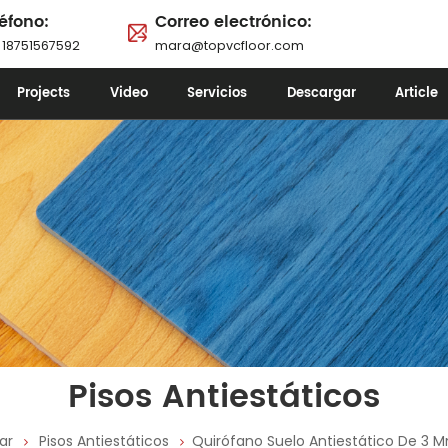
éfono:
Correo electrónico:
 18751567592
mara@topvcfloor.com
Projects
Video
Servicios
Descargar
Article
Pisos Antiestáticos
ar
Pisos Antiestáticos
Quirófano Suelo Antiestático De 3 M