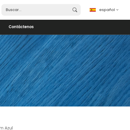
español
Contáctenos
español
English
français
português
العربية
m Azul