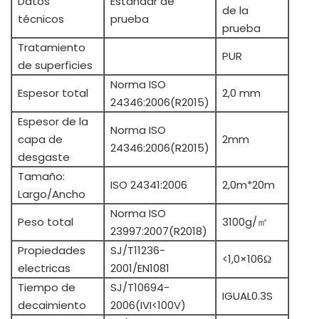
Datos
Estándar de
de la
técnicos
prueba
prueba
Tratamiento
PUR
de superficies
Norma ISO
Espesor total
2,0 mm
24346:2006(R2015)
Espesor de la
Norma ISO
capa de
2mm
24346:2006(R2015)
desgaste
Tamaño:
ISO 24341:2006
2,0m*20m
Largo/Ancho
Norma ISO
Peso total
3100g/㎡
23997:2007(R2018)
Propiedades
SJ/T11236-
<1,0×106Ω
electricas
2001/EN1081
Tiempo de
SJ/T10694-
IGUAL0.3S
decaimiento
2006(IVI<100V)