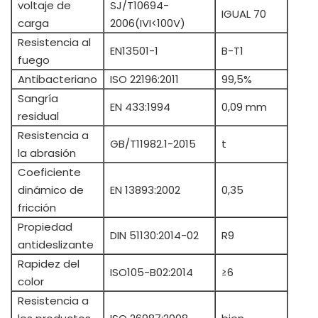
voltaje de
SJ/T10694-
IGUAL 70
carga
2006(IVI<100V)
Resistencia al
EN13501-1
B-T1
fuego
Antibacteriano
ISO 22196:2011
99,5%
Sangría
EN 433:1994
0,09 mm
residual
Resistencia a
GB/T11982.1-2015
t
la abrasión
Coeficiente
dinámico de
EN 13893:2002
0,35
fricción
Propiedad
DIN 51130:2014-02
R9
antideslizante
Rapidez del
ISO105-B02:2014
≥6
color
Resistencia a