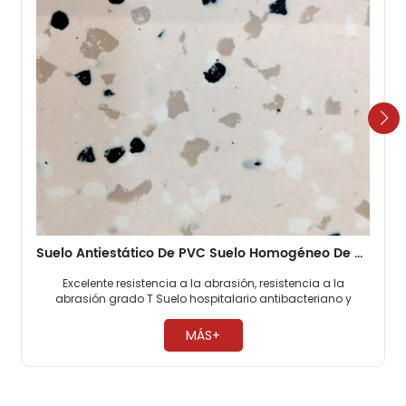
Suelo Antiestático De PVC Suelo Homogéneo De 2mm Para Hospital
Excelente resistencia a la abrasión, resistencia a la
abrasión grado T Suelo hospitalario antibacteriano y
antimoho, 0 formaldehído. Función electrostática
permanente ​
MÁS+