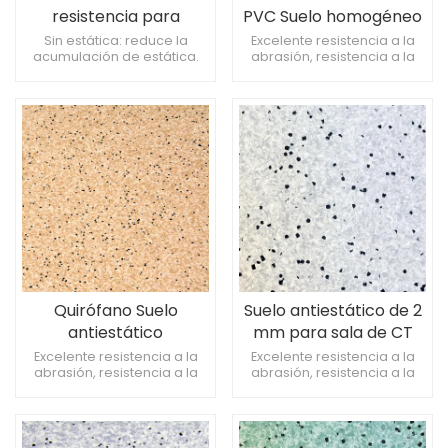
resistencia para
PVC Suelo homogéneo
aplicaciones
de 2mm para hospital
Sin estática: reduce la
Excelente resistencia a la
acumulación de estática.
abrasión, resistencia a la
aeronáuticas exigentes
Certificado de seguridad:
abrasión grado T Suelo
cumple con los estándares
hospitalario antibacteriano
de aviación globales.
y antimoho, 0 formaldehído.
Aislamiento térmico:
Función electrostática
Mantiene la temperatura
permanente
estable de la cabina.
Quirófano Suelo
Suelo antiestático de 2
antiestático
mm para sala de CT
homogéneo de PVC de
para hospital
Excelente resistencia a la
Excelente resistencia a la
abrasión, resistencia a la
abrasión, resistencia a la
3 mm
abrasión grado T Suelo
abrasión grado T Suelo
hospitalario antibacteriano
hospitalario antibacteriano
y antimoho, 0 formaldehído.
y antimoho, 0 formaldehído.
Función electrostática
Función electrostática