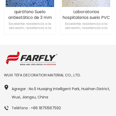
quirófano Suelo
Laboratorios
antiestático de 3 mm
hospitalarios suelo PVC
azul
2mm antiestático.
Excelente resistencia a la
Excelente resistencia a la
abrasión, resistencia a la
abrasión, resistencia a la
abrasión grado T Suelo
abrasión grado T Suelo
hospitalario antibacteriano
hospitalario antibacteriano
y antimoho, 0 formaldehído.
y antimoho, 0 formaldehído.
Función electrostática
Función electrostática
permanente
permanente
WUXI TEFA DECORATION MATERIAL CO., LTD.
Agregar : No.5 Huaqing Intelligent Park, Huishan District,
Wuxi, Jiangsu, China
Teléfono : +86 18751567592