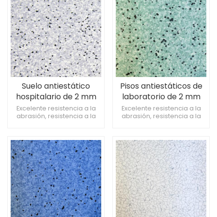
permanente
permanente
Suelo antiestático
Pisos antiestáticos de
hospitalario de 2 mm
laboratorio de 2 mm
gris resistente al
resistentes al desgaste
Excelente resistencia a la
Excelente resistencia a la
abrasión, resistencia a la
abrasión, resistencia a la
desgaste
abrasión grado T Suelo
abrasión grado T Suelo
hospitalario antibacteriano
hospitalario antibacteriano
y antimoho, 0 formaldehído.
y antimoho, 0 formaldehído.
Función electrostática
Función electrostática
permanente
permanente