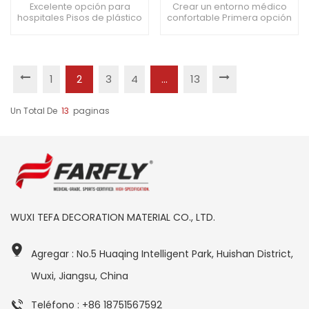
respetuoso con el
protección de la salud.
Excelente opción para
Crear un entorno médico
hospitales Pisos de plástico
confortable Primera opción
medio ambiente, su
Pavimentos plásticos para
para materiales para pisos
elección
hospitales Empezando por
de hospitales Respetuoso
el profesional Proteger la
con el medio ambiente y
seguridad de médicos y
elegante al mismo tiempo
pacientes
1
2
3
4
...
13
Un Total De
13
Paginas
WUXI TEFA DECORATION MATERIAL CO., LTD.
Agregar : No.5 Huaqing Intelligent Park, Huishan District,
Wuxi, Jiangsu, China
Teléfono : +86 18751567592