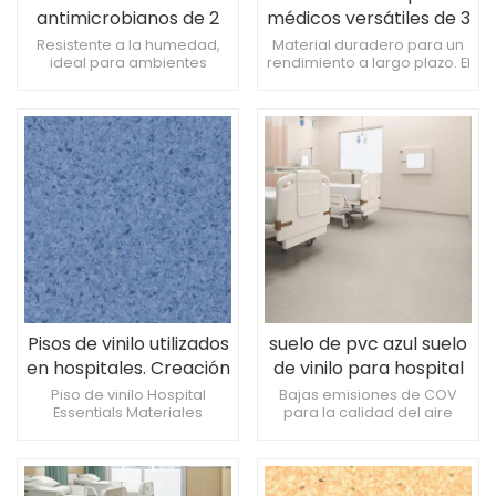
antimicrobianos de 2
médicos versátiles de 3
mm para residencias
mm para clínicas
Resistente a la humedad,
Material duradero para un
ideal para ambientes
rendimiento a largo plazo. El
de ancianos
húmedos. De larga
proceso simplificado
duración con menos
reduce el tiempo de
reemplazos. Adecuado
inactividad. Cumple con los
para hospitales, clínicas y
estándares internacionales
residencias de ancianos.
de calidad.
Pisos de vinilo utilizados
suelo de pvc azul suelo
en hospitales. Creación
de vinilo para hospital
de un ambiente
Piso de vinilo Hospital
Bajas emisiones de COV
Essentials Materiales
para la calidad del aire
médico confortable.
seguros, respetuosos con el
interior. Fácil de integrar con
medio ambiente y de alta
sistemas de protección de
calidad Calidad profesional
paredes. Tolerancia a la
confiable
exposición a herramientas