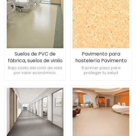
terapéuticas.
Suelos de PVC de
Pavimento para
fábrica, suelos de vinilo
hostelería Pavimento
para hospitales.
plástico permeable
Bajo costo del ciclo de vida
El primer paso para
por valor económico.
proteger tu salud
homogéneo 2mm
Resistente a daños
Pavimentos vinílicos para
causados ​​por la limpieza
hospitales Respetuoso con
frecuente. Tolerancia a la
el medio ambiente y
exposición a instrumentos
antideslizante
médicos.