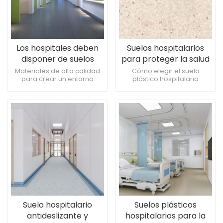
Los hospitales deben
Suelos hospitalarios
disponer de suelos
para proteger la salud
plásticos homogéneos
del soporte sólido.
Materiales de alta calidad
Cómo elegir el suelo
para crear un entorno
plástico hospitalario
y permeables para
médico seguro y
adecuado Pavimentos
proteger la salud
confortable Antibacteriano
plásticos para hospitales
y antideslizante para
dignos de confianza
mantener el suelo del
Pavimentos de plástico
hospital impecable Calidad
médico: la clave para
profesional y suelo
mejorar la experiencia
permeable homogéneo
médica
hospitalario confiable
Suelo hospitalario
Suelos plásticos
antideslizante y
hospitalarios para la