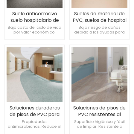
Suelo anticorrosivo
Suelos de material de
suelo hospitalario de
PVC, suelos de hospital
vinilo pvc
de vinilo.
Bajo costo del ciclo de vida
Bajo riesgo de daños
por valor económico.
debido a las ayudas para
Resistente a daños
caminar. Fácil de coordinar
causados ​​por la limpieza
con combinaciones de
frecuente. Tolerancia a la
colores interiores. Puede
exposición a instrumentos
reciclarse al final de su ciclo
médicos.
de vida.
Soluciones duraderas
Soluciones de pisos de
de pisos de PVC para
PVC resistentes al
hospitales
fuego para hospitales
Propiedades
Superficie higiénica y fácil
antimicrobianas: Reduce el
de limpiar. Resistente a
riesgo de infecciones. Fácil
productos químicos y