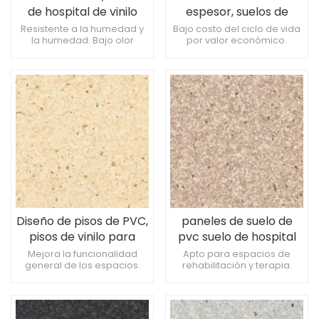
de hospital de vinilo
espesor, suelos de
Life.
hospital de vinilo.
Resistente a la humedad y
Bajo costo del ciclo de vida
la humedad. Bajo olor
por valor económico.
durante la instalación.
Resistente a los daños
Mejora la seguridad
causados ​​por la limpieza
general de los espacios.
frecuente. Tolerancia a la
exposición a instrumentos
médicos.
Diseño de pisos de PVC,
paneles de suelo de
pisos de vinilo para
pvc suelo de hospital
hospitales.
de vinilo
Mejora la funcionalidad
Apto para espacios de
general de los espacios.
rehabilitación y terapia.
Excelente resistencia a las
Apto para zonas de
marcas de las ruedas. Sin
rehabilitación física.
ftalatos para mayor
Aspecto uniforme en
seguridad.
instalaciones de gran