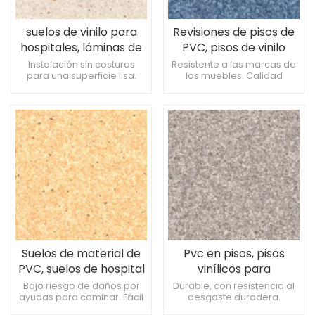
suelos de vinilo para
Revisiones de pisos de
hospitales, láminas de
PVC, pisos de vinilo
pvc
para hospitales.
Instalación sin costuras
Resistente a las marcas de
para una superficie lisa.
los muebles. Calidad
Proceso de instalación
constante en todos los lotes
rápido y sencillo. Bajo
de producción. Tolerancia a
mantenimiento y fácil de
la exposición a
cuidar.
herramientas terapéuticas.
Suelos de material de
Pvc en pisos, pisos
PVC, suelos de hospital
vinílicos para
de vinilo.
hospitales.
Bajo riesgo de daños por
Durable, con resistencia al
ayudas para caminar. Fácil
desgaste duradera.
de coordinar con
Resistente a la humedad y