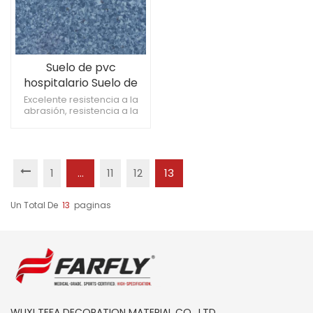
Suelo de pvc
hospitalario Suelo de
vinilo homogéneo de 2
Excelente resistencia a la
abrasión, resistencia a la
mm
abrasión grado T Suelo
hospitalario antibacteriano
y antimoho, 0 formaldehído.
Fácil mantenimiento, no es
necesario encerar
1
...
11
12
13
Un Total De
13
Paginas
WUXI TEFA DECORATION MATERIAL CO., LTD.