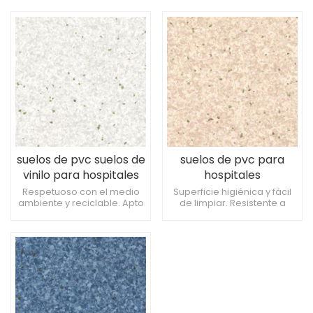
combinaciones de colores
la humedad. Apoya un
interiores. Puede reciclarse
ambiente de curación
al final de su ciclo de vida.
confortable.
suelos de pvc suelos de
suelos de pvc para
vinilo para hospitales
hospitales
Respetuoso con el medio
Superficie higiénica y fácil
ambiente y reciclable. Apto
de limpiar. Resistente a
para unidades de cuidados
productos químicos y
intensivos neonatales. Fácil
manchas. Antideslizante
de coordinar con mobiliario
para mayor seguridad.
sanitario.