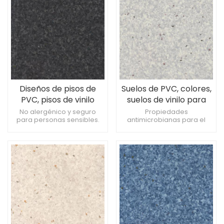
tamaño.
Diseños de pisos de
Suelos de PVC, colores,
PVC, pisos de vinilo
suelos de vinilo para
para hospitales.
hospitales.
No alergénico y seguro
Propiedades
para personas sensibles.
antimicrobianas para el
Excelente resistencia a las
control de infecciones. Bajo
marcas de las ruedas.
impacto ambiental durante
Procesos de fabricación
la producción. Ideal para
ecológicos.
unidades de cuidados
intensivos y recuperación.