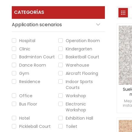
CATEGORÍAS
Application scenarios
Hospital
Operation Room
Clinic
Kindergarten
Badminton Court
Basketball Court
Dance Room
Warehouse
Gym
Aircraft Flooring
Residence
Indoor Sports
Courts
Suel
Office
Workshop
Antid
Mejo
Bus Floor
Electronic
inst
Workshop
R
antide
Hotel
Exhibition Hall
presi
Pickleball Court
Toilet