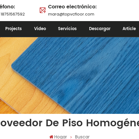
éfono:
Correo electrónico:
 18751567592
mara@topvcfloor.com
Projects
Video
Servicios
Descargar
Article
roveedor De Piso Homogén
Hogar
Buscar