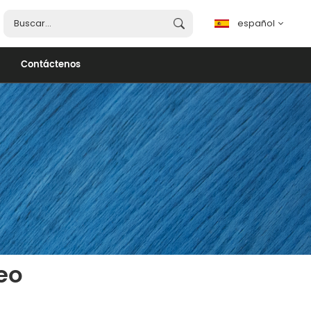
español
Contáctenos
español
English
français
português
العربية
eo