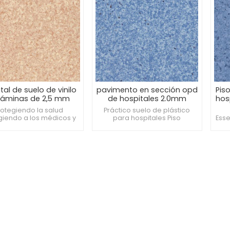
tal de suelo de vinilo
pavimento en sección opd
Piso
láminas de 2,5 mm
de hospitales 2.0mm
hos
ación de un entorno
Antibacteriano y
rotegiendo la salud
Práctico suelo de plástico
dico confortable
antideslizante
giendo a los médicos y
para hospitales Piso
Esse
ntes en cada paso del
hospitalario antideslizante
re
no Añade un toque de
resistente a las manchas Piso
am
a la clínica del hospital
hospitalario resistente a la
Cali
presión