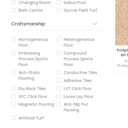
Changing Room
Indoor Pool
Bath Centre
Soccer Field Turf
Craftsmanship
Homogeneous
Heterogeneous
Floor
Floor
hospi
Embossing
Compound
en 
Process Sports
Process Sports
Cre
P
Floor
Floor
mé
Prote
pacie
Anti-Static
Conductive Tiles
cami
Flooring
color 
Adhesive Tiles
Dry Back Tiles
LVT Click Floor
SPC Click Floor
Loose Lay Floor
Magnetic Flooring
Anti-Slip Pvc
Flooring
Artificial Turf