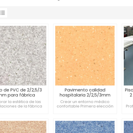
o de PVC de 2/2,5/3
Pavimento calidad
Pis
mm para fábrica
hospitalaria 2/2,5/3mm
2
eslizante y resistente
Antibacteriano y
se
rar la estética de las
Crear un entorno médico
a la presión
antideslizante
alaciones de la fábrica
confortable Primera elección
Pro
esistente al fuego,
para materiales para pisos de
pac
slizante y resistente a la
hospitales Respetuoso con el
ca
ón Mejora la sensación
medio ambiente y elegante al
col
de comodidad
mismo tiempo