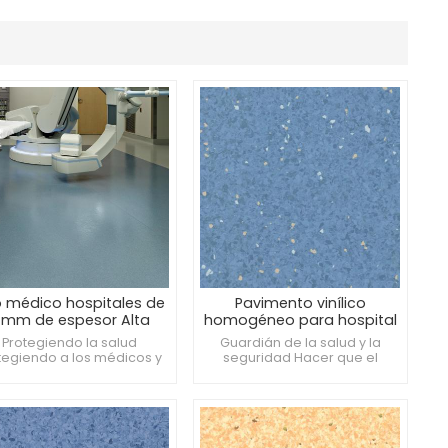
o médico hospitales de
Pavimento vinílico
 mm de espesor Alta
homogéneo para hospital
guridad y propiedades
2mm antibacteriano
Protegiendo la salud
Guardián de la salud y la
antimicrobianas
resistente a ácidos y
tegiendo a los médicos y
seguridad Hacer que el
álcalis
ientes en cada paso del
entorno médico sea más
mino Añade un toque de
cómodo Moda y práctica al
or a la clínica del hospital
mismo tiempo