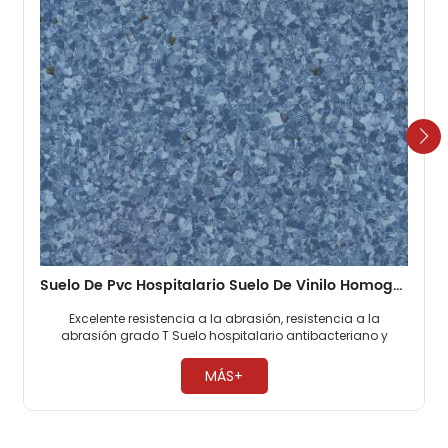
Suelo De Pvc Hospitalario Suelo De Vinilo Homogéneo De 2 Mm
Excelente resistencia a la abrasión, resistencia a la
abrasión grado T Suelo hospitalario antibacteriano y
antimoho, 0 formaldehído. Fácil mantenimiento, no es
necesario encerar ​
MÁS+