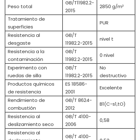
GB/T11982.2-
Peso total
2850 g/m²
2015
Tratamiento de
PUR
superficies
Resistencia al
GB/T
nivel t
desgaste
11982.2-2015
Resistencia a la
GB/T
0 nivel
contaminación
11982.2-2015
Experimento con
GB/T
No
ruedas de silla
11982.2-2015
destructivo
Productos químicos
ES 18586-
Excelente
de resistencia
2001
Rendimiento de
GB/T 8624-
B1(C-s1,tO)
combustión
2012
Resistencia al
GB/T 4100-
0,58
deslizamiento seco
2006
Resistencia al
GB/T 4100-