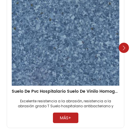
Suelo De Pvc Hospitalario Suelo De Vinilo Homogéneo De 2 Mm
Excelente resistencia a la abrasión, resistencia a la
abrasión grado T Suelo hospitalario antibacteriano y
antimoho, 0 formaldehído. Fácil mantenimiento, no es
necesario encerar ​
MÁS+