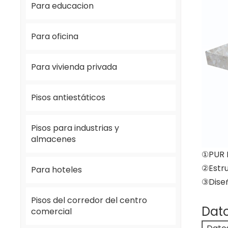
Para educacion
Para oficina
Para vivienda privada
Pisos antiestáticos
Pisos para industrias y
almacenes
①PUR P
②Estr
Para hoteles
③Diseñ
Pisos del corredor del centro
Dato
comercial