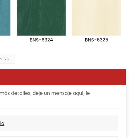
e PVC
ás detalles, deje un mensaje aquí, le
lo