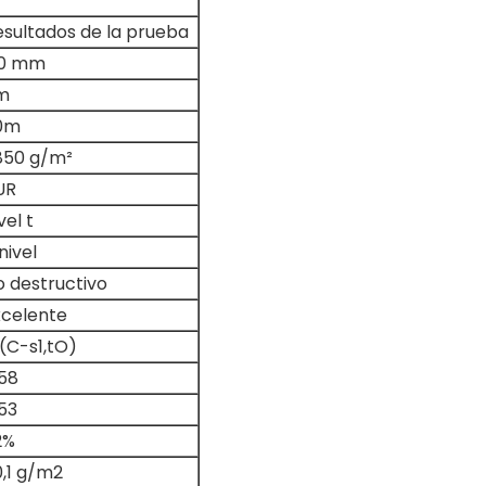
esultados de la prueba
,0 mm
m
0m
850 g/m²
UR
vel t
nivel
o destructivo
xcelente
(C-s1,tO)
,58
53
2%
0,1 g/m2