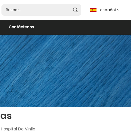
español
Contáctenos
español
English
français
português
العربية
cas
Hospital De Vinilo