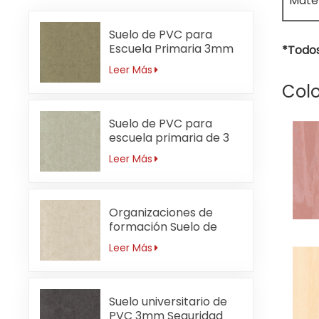
Mater
Suelo de PVC para
Escuela Primaria 3mm
*Todos
Sin Formaldehído
Leer Más
Colo
Suelo de PVC para
escuela primaria de 3
mm resistente a ácidos
Leer Más
y álcalis
Organizaciones de
formación Suelo de
PVC 3mm
Leer Más
Antibacteriano
Suelo universitario de
PVC 3mm Seguridad