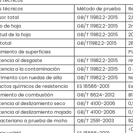
s técnicos
s técnicos
Método de prueba
R
or total
GB/T 11982.2-2015
2
o de hoja
GB/T 11982.2-2015
2
tud de la hoja
GB/T 11982.2-2015
2
total
GB/T11982.2-2015
2
miento de superficies
P
tencia al desgaste
GB/T 11982.2-2015
ni
tencia a la contaminación
GB/T 11982.2-2015
0 
imento con ruedas de silla
GB/T 11982.2-2015
N
ctos químicos de resistencia
ES 18586-2001
E
imiento de combustión
GB/T 8624-2012
B1
tencia al deslizamiento seco
GB/T 4100-2006
0
tencia al deslizamiento mojado
GB/T 4100-2006
0,
bacteriano a prueba de moho
QB/T 2591-2003
9
<