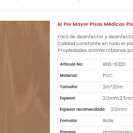
Al Por Mayor Pisos Médicos Pis
Fácil de desinfectar y desinfec
Calidad constante en todo el pis
Propiedades antimicrobianas par
BNS-6320
Artículo No.:
PVC
Material:
2m*20m
Tamaño:
2.0mm,2.5m
Espesor:
2.0mm
Espesor recomendado:
Rolls
Formato:
Homogeneous
Proceso: