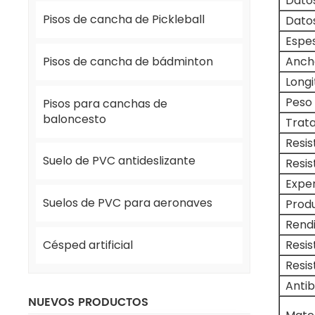
Dato
Pisos de cancha de Pickleball
Dato
Espes
Pisos de cancha de bádminton
Anch
Longi
Peso 
Pisos para canchas de
baloncesto
Trata
Resis
Suelo de PVC antideslizante
Resis
Exper
Suelos de PVC para aeronaves
Produ
Rend
Resis
Césped artificial
Resis
Anti
NUEVOS PRODUCTOS