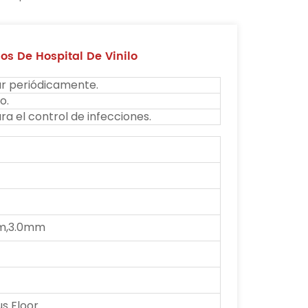
os De Hospital De Vinilo
tar periódicamente.
o.
a el control de infecciones.
m,3.0mm
 Floor