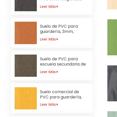
Leer Más
Suelo de PVC para
guardería, 3mm,
ignífugo, naranja
Leer Más
Suelo de PVC para
escuela secundaria de
3 mm resistente al
Leer Más
desgaste
Suelo comercial de
PVC para guardería,
resistente al agua,
Leer Más
3mm