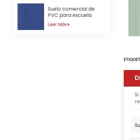
Suelo comercial de
PVC para escuela
primaria antideslizante
Leer Más
de 3mm
ETIQUET
D
Si
re
Su