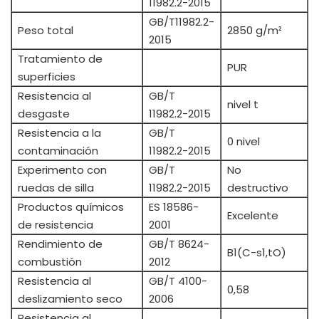
11982.2-2015
GB/T11982.2-
Peso total
2850 g/m²
2015
Tratamiento de
PUR
superficies
Resistencia al
GB/T
nivel t
desgaste
11982.2-2015
Resistencia a la
GB/T
0 nivel
contaminación
11982.2-2015
Experimento con
GB/T
No
ruedas de silla
11982.2-2015
destructivo
Productos químicos
ES 18586-
Excelente
de resistencia
2001
Rendimiento de
GB/T 8624-
B1(C-s1,tO)
combustión
2012
Resistencia al
GB/T 4100-
0,58
deslizamiento seco
2006
Resistencia al