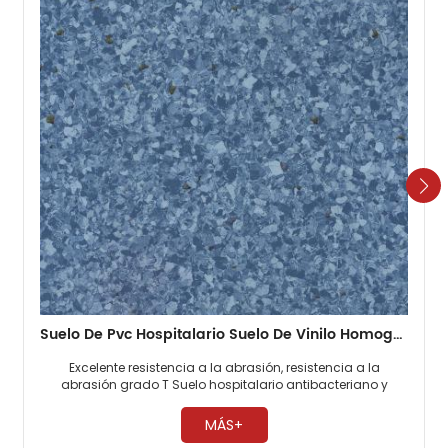
Suelo De Pvc Hospitalario Suelo De Vinilo Homogéneo De 2 Mm
Excelente resistencia a la abrasión, resistencia a la
abrasión grado T Suelo hospitalario antibacteriano y
antimoho, 0 formaldehído. Fácil mantenimiento, no es
necesario encerar ​
MÁS+