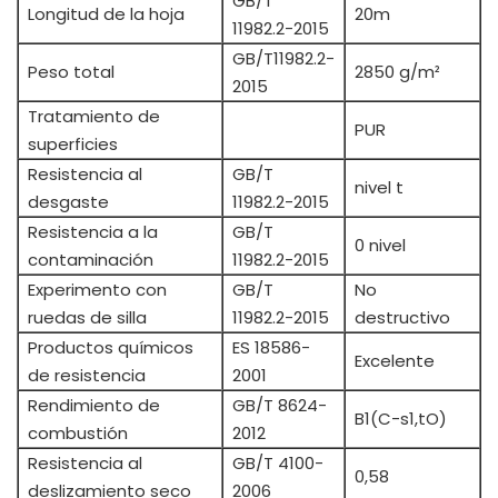
GB/T
Longitud de la hoja
20m
11982.2-2015
GB/T11982.2-
Peso total
2850 g/m²
2015
Tratamiento de
PUR
superficies
Resistencia al
GB/T
nivel t
desgaste
11982.2-2015
Resistencia a la
GB/T
0 nivel
contaminación
11982.2-2015
Experimento con
GB/T
No
ruedas de silla
11982.2-2015
destructivo
Productos químicos
ES 18586-
Excelente
de resistencia
2001
Rendimiento de
GB/T 8624-
B1(C-s1,tO)
combustión
2012
Resistencia al
GB/T 4100-
0,58
deslizamiento seco
2006