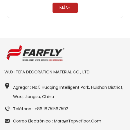
antimoho, 0 formaldehído. Fácil mantenimiento, no es
necesario encerar ​
MÁS+
WUXI TEFA DECORATION MATERIAL CO., LTD.
Agregar : No.5 Huaqing Intelligent Park, Huishan District,
Wuxi, Jiangsu, China
Teléfono : +86 18751567592
Correo Electrónico : Mara@topvcfloor.com