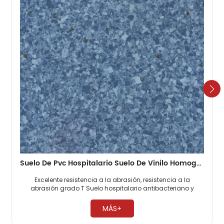
Suelo De Pvc Hospitalario Suelo De Vinilo Homogéneo De 2 Mm
Excelente resistencia a la abrasión, resistencia a la
abrasión grado T Suelo hospitalario antibacteriano y
antimoho, 0 formaldehído. Fácil mantenimiento, no es
necesario encerar ​
MÁS+