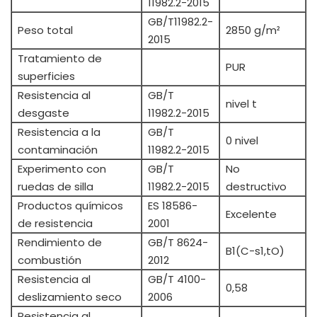
11982.2-2015
GB/T11982.2-
Peso total
2850 g/m²
2015
Tratamiento de
PUR
superficies
Resistencia al
GB/T
nivel t
desgaste
11982.2-2015
Resistencia a la
GB/T
0 nivel
contaminación
11982.2-2015
Experimento con
GB/T
No
ruedas de silla
11982.2-2015
destructivo
Productos químicos
ES 18586-
Excelente
de resistencia
2001
Rendimiento de
GB/T 8624-
B1(C-s1,tO)
combustión
2012
Resistencia al
GB/T 4100-
0,58
deslizamiento seco
2006
Resistencia al