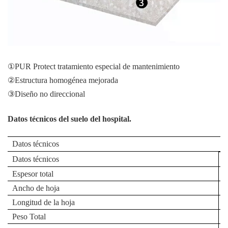
①PUR Protect tratamiento especial de mantenimiento
②Estructura homogénea mejorada
③Diseño no direccional
Datos técnicos del suelo del hospital.
Datos técnicos
Datos técnicos
M
Espesor total
G
Ancho de hoja
G
Longitud de la hoja
G
Peso Total
G