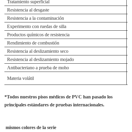
Tratamiento superficial
Resistencia al desgaste
G
Resistencia a la contaminación
G
Experimento con ruedas de silla
G
Productos químicos de resistencia
E
Rendimiento de combustión
G
Resistencia al deslizamiento seco
G
Resistencia al deslizamiento mojado
G
Antibacteriano a prueba de moho
Q
Materia volátil
E
*Todos nuestros pisos médicos de PVC han pasado los
principales estándares de pruebas internacionales.
mismos colores de la serie