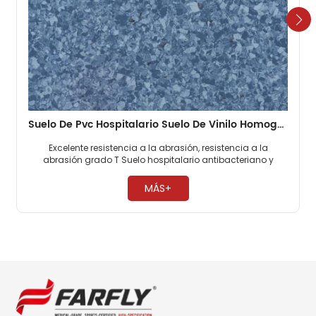
Suelo De Pvc Hospitalario Suelo De Vinilo Homogéneo De 2 Mm
Excelente resistencia a la abrasión, resistencia a la
abrasión grado T Suelo hospitalario antibacteriano y
antimoho, 0 formaldehído. Fácil mantenimiento, no es
necesario encerar ​
MÁS+