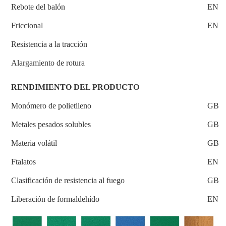
Rebote del balón
EN12
Friccional
EN13
Resistencia a la tracción
Alargamiento de rotura
RENDIMIENTO DEL PRODUCTO
Monómero de polietileno
GB 1
Metales pesados ​​solubles
GB 1
Materia volátil
GB 1
Ftalatos
EN 1
Clasificación de resistencia al fuego
GB 8
Liberación de formaldehído
EN 1