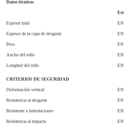
Datos técnicos
Está
Espesor total
EN4
Espesor de la capa de desgaste
EN4
Peso
EN4
Ancho del rollo
EN4
Longitud del rollo
EN4
CRITERIOS DE SEGURIDAD
Deformación vertical
EN14
Resistencia al desgaste
EN I
Resistente a indentaciones
EN 1
Resistencia al impacto
EN 1