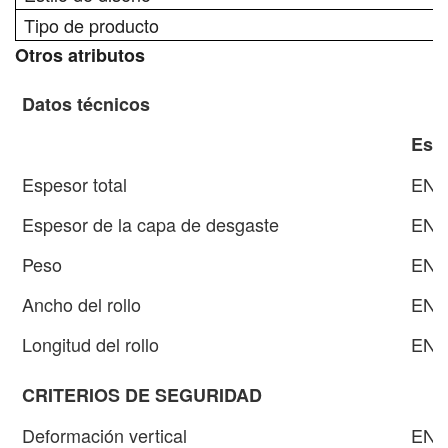
Tipo de producto
Otros atributos
Datos técnicos
Est
Espesor total
EN4
Espesor de la capa de desgaste
EN4
Peso
EN4
Ancho del rollo
EN4
Longitud del rollo
EN4
CRITERIOS DE SEGURIDAD
Deformación vertical
EN1