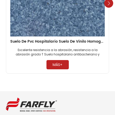
Suelo De Pvc Hospitalario Suelo De Vinilo Homogéneo De 2 Mm
Excelente resistencia a la abrasión, resistencia a la
abrasión grado T Suelo hospitalario antibacteriano y
antimoho, 0 formaldehído. Fácil mantenimiento, no es
necesario encerar ​
MÁS+