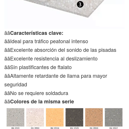
ãã
Características clave:
ããIdeal para tráfico peatonal intenso
ããExcelente absorción del sonido de las pisadas
ããExcelente resistencia al deslizamiento
ããSin plastificantes de ftalato
ããAltamente retardante de llama para mayor
seguridad
ããNo se requiere soldadura
ãã
Colores de la misma serie