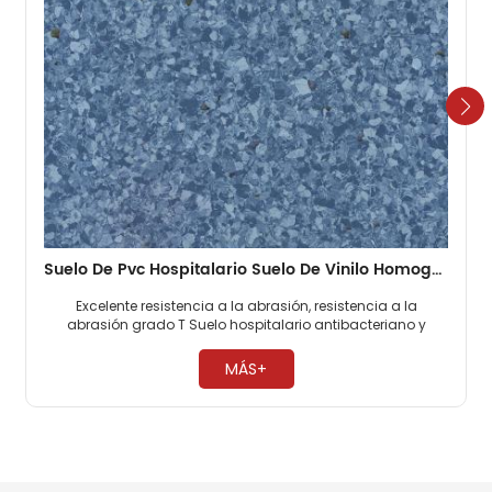
Suelo De Pvc Hospitalario Suelo De Vinilo Homogéneo De 2 Mm
Excelente resistencia a la abrasión, resistencia a la
abrasión grado T Suelo hospitalario antibacteriano y
antimoho, 0 formaldehído. Fácil mantenimiento, no es
necesario encerar ​
MÁS+