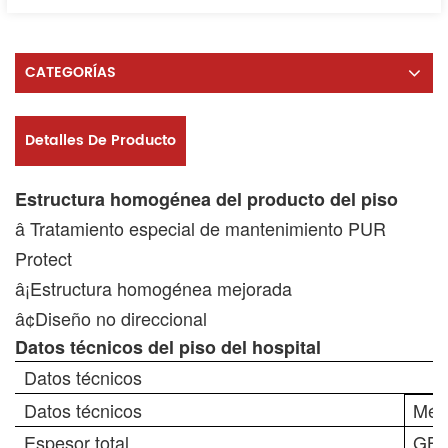
CATEGORÍAS
Detalles De Producto
Estructura homogénea del producto del piso
â Tratamiento especial de mantenimiento PUR
Protect
â¡Estructura homogénea mejorada
â¢Diseño no direccional
Datos técnicos del piso del hospital
Datos técnicos
Datos técnicos
Mét
Espesor total
GB/