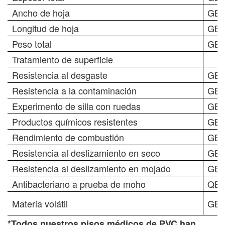
Ancho de hoja
GB/
Longitud de hoja
GB/
Peso total
GB/
Tratamiento de superficie
Resistencia al desgaste
GB/
Resistencia a la contaminación
GB/
Experimento de silla con ruedas
GB/
Productos químicos resistentes
GB 
Rendimiento de combustión
GB/
Resistencia al deslizamiento en seco
GB/
Resistencia al deslizamiento en mojado
GB/
Antibacteriano a prueba de moho
QB/
Materia volátil
GB 
*Todos nuestros pisos médicos de PVC han