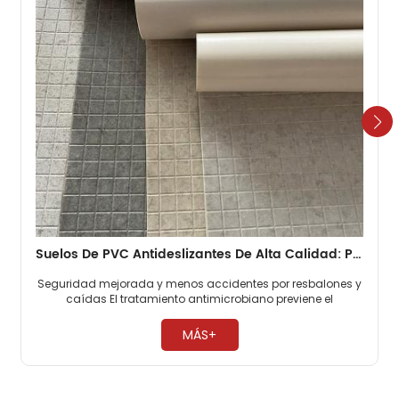
Suelos De PVC Antideslizantes De Alta Calidad: Perfectos Para Baños, Vestuarios Más Impermeables Y Antideslizantes
Seguridad mejorada y menos accidentes por resbalones y
caídas El tratamiento antimicrobiano previene el
crecimiento bacteriano Fácil de limpiar y mantener,
ahorrando tiempo y esfuerzo ​
MÁS+