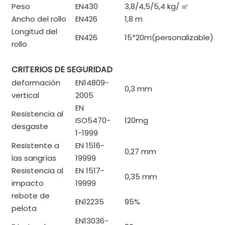
Peso
EN430
3,8/4,5/5,4 kg/
㎡
Ancho del rollo
EN426
1,8 m
Longitud del
EN426
15*20m(personalizable)
rollo
CRITERIOS DE SEGURIDAD
deformación
EN14809-
0,3 mm
vertical
2005
EN
Resistencia al
ISO5470-
120mg
desgaste
1-1999
Resistente a
EN 1516-
0,27 mm
las sangrías
19999
Resistencia al
EN 1517-
0,35 mm
impacto
19999
rebote de
EN12235
95%
pelota
EN13036-