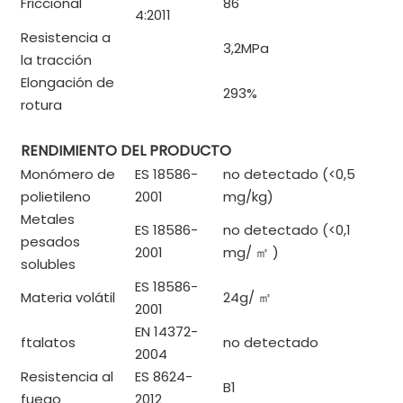
Friccional
86
4:2011
Resistencia a
3,2MPa
la tracción
Elongación de
293%
rotura
RENDIMIENTO DEL PRODUCTO
Monómero de
ES 18586-
no detectado (<0,5
polietileno
2001
mg/kg)
Metales
ES 18586-
no detectado (<0,1
pesados ​​
2001
mg/
㎡
)
solubles
ES 18586-
Materia volátil
24g/
㎡
2001
EN 14372-
ftalatos
no detectado
2004
Resistencia al
ES 8624-
B1
fuego
2012