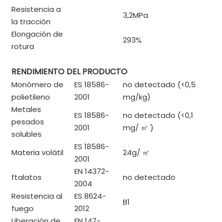
Resistencia a
3,2MPa
la tracción
Elongación de
293%
rotura
RENDIMIENTO DEL PRODUCTO
Monómero de
ES 18586-
no detectado (<0,5
polietileno
2001
mg/kg)
Metales
ES 18586-
no detectado (<0,1
pesados ​​
2001
mg/
㎡
)
solubles
ES 18586-
Materia volátil
24g/
㎡
2001
EN 14372-
ftalatos
no detectado
2004
Resistencia al
ES 8624-
B1
fuego
2012
Liberación de
EN 147-