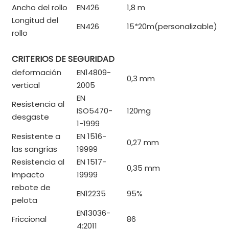
Ancho del rollo
EN426
1,8 m
Longitud del
EN426
15*20m(personalizable)
rollo
CRITERIOS DE SEGURIDAD
deformación
EN14809-
0,3 mm
vertical
2005
EN
Resistencia al
ISO5470-
120mg
desgaste
1-1999
Resistente a
EN 1516-
0,27 mm
las sangrías
19999
Resistencia al
EN 1517-
0,35 mm
impacto
19999
rebote de
EN12235
95%
pelota
EN13036-
Friccional
86
4:2011