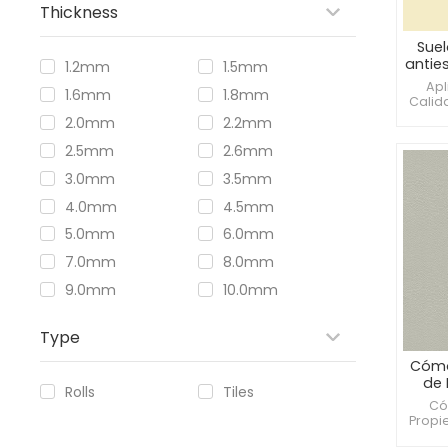
Thickness
Sue
antie
1.2mm
1.5mm
Apl
1.6mm
1.8mm
Calid
la fat
2.0mm
2.2mm
2.5mm
2.6mm
3.0mm
3.5mm
4.0mm
4.5mm
5.0mm
6.0mm
7.0mm
8.0mm
9.0mm
10.0mm
Type
Cómo
de
Rolls
Tiles
Có
Propi
estát