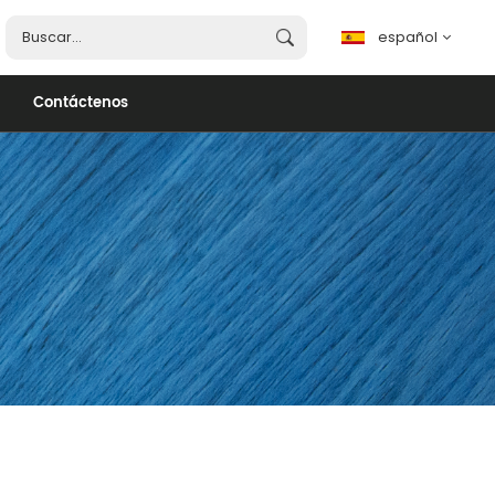
español
Contáctenos
español
English
français
português
العربية