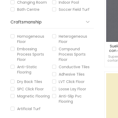
Changing Room
Indoor Pool
Bath Centre
Soccer Field Turf
Craftsmanship
Homogeneous
Heterogeneous
Floor
Floor
Sue
Embossing
Compound
con 
Process Sports
Process Sports
Superf
Floor
Floor
habi
cortar
c
Anti-Static
Conductive Tiles
Flooring
Adhesive Tiles
Dry Back Tiles
LVT Click Floor
SPC Click Floor
Loose Lay Floor
Magnetic Flooring
Anti-Slip Pvc
Flooring
Artificial Turf