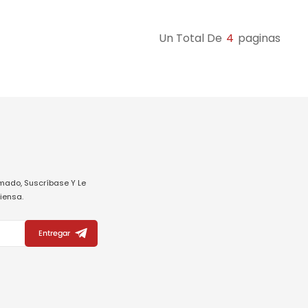
muebles.
limpieza de manchas.
Un Total De
4
Paginas
mado, Suscríbase Y Le
iensa.
Entregar