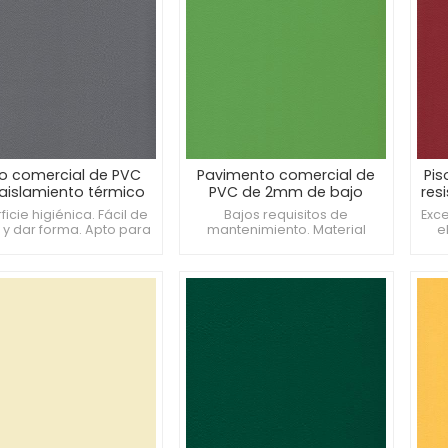
lo comercial de PVC
Pavimento comercial de
Pis
aislamiento térmico
PVC de 2mm de bajo
res
de 3 mm para
mantenimiento para
icie higiénica. Fácil de
Bajos requisitos de
Exce
taciones de personal
vestuarios
 y dar forma. Apto para
mantenimiento. Material
e
línicas veterinarias.
hipoalergénico. Proporciona
Ma
amortiguación bajo los pies.