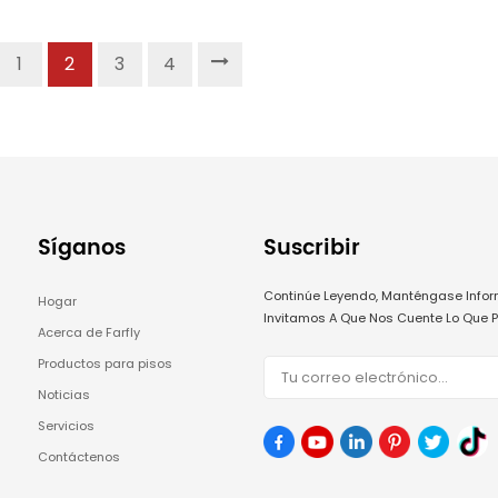
estético.
1
2
3
4
Síganos
Suscribir
Continúe Leyendo, Manténgase Infor
Hogar
Invitamos A Que Nos Cuente Lo Que P
Acerca de Farfly
Productos para pisos
Noticias
Servicios
Contáctenos