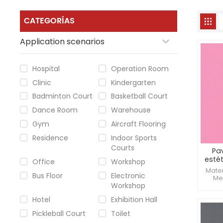
CATEGORÍAS
Application scenarios
Hospital
Operation Room
Clinic
Kindergarten
Badminton Court
Basketball Court
Dance Room
Warehouse
Gym
Aircraft Flooring
Residence
Indoor Sports
Courts
Pa
esté
Office
Workshop
Mater
Bus Floor
Electronic
Mej
Workshop
desli
Pro
Hotel
Exhibition Hall
cont
Pickleball Court
Toilet