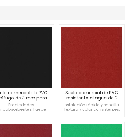
elo comercial de PVC
Suelo comercial de PVC
gnífugo de 3 mm para
resistente al agua de 2
pasillos
mm para aulas
Propiedades
Instalación rápida y sencilla.
onoabsorbentes. Puede
Textura y color consistentes.
iclarse al final de su vida
Mejora la resistencia al
útil. Ofrece tecnología
deslizamiento con el
antideslizante.
desgaste.