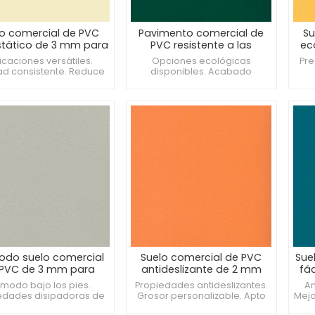
lo comercial de PVC
Pavimento comercial de
Su
stático de 3 mm para
PVC resistente a las
ec
salas de arte
manchas de 2 mm para
icaciones versátiles.
Opciones ecológicas
Pre
salas de música
ad consistente. Reduce
disponibles. Acabado
iga de piernas y espalda.
resistente a las manchas.
co
Apto para entornos
co
industriales.
do suelo comercial
Suelo comercial de PVC
Sue
 PVC de 3 mm para
antideslizante de 2 mm
fá
auditorios
para laboratorios
modo bajo los pies.
Propiedades antideslizantes.
Am
edades disipadoras de
Grosor personalizable. Apto
Mejo
ica. Mejora el atractivo
para instalaciones deportivas.
Re