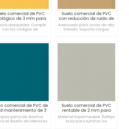
elo comercial de PVC
Suelo comercial de PVC
ológico de 3 mm para
con reducción de ruido de
oficinas
2 mm para salas
cios asequibles. Cumple
Adecuado para zonas de alto
polivalentes
con los códigos de
tránsito. Soporta cargas
nstrucción. Proporciona
pesadas. Admite una fácil
modidad para tareas de
instalación de soldadura.
pie.
lo comercial de PVC de
Suelo comercial de PVC
cil mantenimiento de 3
rentable de 2 mm para
mm para gimnasios
cafeterías
plia gama de diseños.
Material impermeable. Refleja
ra el diseño de interiores.
la luz para iluminar los
siste las marcas de los
espacios. Admite una fácil