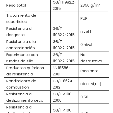
GB/T11982.2-
Peso total
2850 g/m²
2015
Tratamiento de
PUR
superficies
Resistencia al
GB/T
nivel t
desgaste
11982.2-2015
Resistencia a la
GB/T
0 nivel
contaminación
11982.2-2015
Experimento con
GB/T
No
ruedas de silla
11982.2-2015
destructivo
Productos químicos
ES 18586-
Excelente
de resistencia
2001
Rendimiento de
GB/T 8624-
B1(C-s1,tO)
combustión
2012
Resistencia al
GB/T 4100-
0,58
deslizamiento seco
2006
Resistencia al
GB/T 4100-