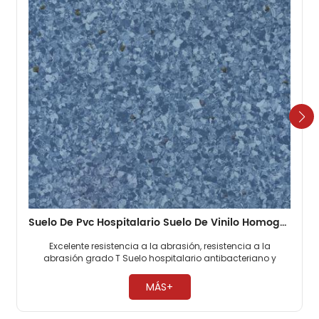
Suelo De Pvc Hospitalario Suelo De Vinilo Homogéneo De 2 Mm
Excelente resistencia a la abrasión, resistencia a la
abrasión grado T Suelo hospitalario antibacteriano y
antimoho, 0 formaldehído. Fácil mantenimiento, no es
necesario encerar ​
MÁS+