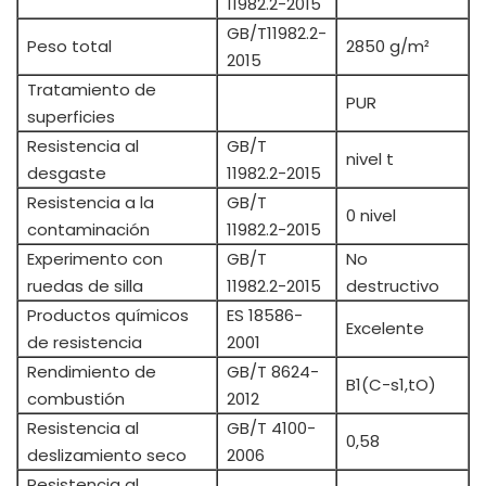
11982.2-2015
GB/T11982.2-
Peso total
2850 g/m²
2015
Tratamiento de
PUR
superficies
Resistencia al
GB/T
nivel t
desgaste
11982.2-2015
Resistencia a la
GB/T
0 nivel
contaminación
11982.2-2015
Experimento con
GB/T
No
ruedas de silla
11982.2-2015
destructivo
Productos químicos
ES 18586-
Excelente
de resistencia
2001
Rendimiento de
GB/T 8624-
B1(C-s1,tO)
combustión
2012
Resistencia al
GB/T 4100-
0,58
deslizamiento seco
2006
Resistencia al