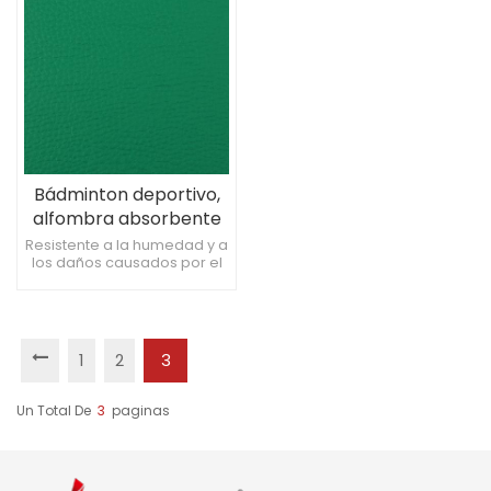
Bádminton deportivo,
alfombra absorbente
de golpes para suelo
Resistente a la humedad y a
los daños causados ​​por el
de PVC, 4,5mm, viejo,
agua. Defiende contra la
barato
humedad y el daño del
agua. Escudos contra
problemas de agua y
humedad.
1
2
3
Un Total De
3
Paginas