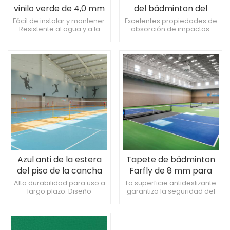
vinilo verde de 4,0 mm
del bádminton del
para todas las canchas
resbalón anti del suelo
Fácil de instalar y mantener.
Excelentes propiedades de
Resistente al agua y a la
absorción de impactos.
4.0m m
humedad. Buenas
Buena elasticidad, reduce
propiedades acústicas,
lesiones. Diseño sin
insonorizadas.
costuras, fácil de limpiar.
Azul anti de la estera
Tapete de bádminton
del piso de la cancha
Farfly de 8 mm para
de bádminton del
interior y exterior
Alta durabilidad para uso a
La superficie antideslizante
largo plazo. Diseño
garantiza la seguridad del
resbalón 4.0m m
antideslizante para mayor
jugador. Desgaste
seguridad. Alta flexibilidad,
duradero y duradero.
se adapta a la superficie.
Resistente a abolladuras y
rayones.