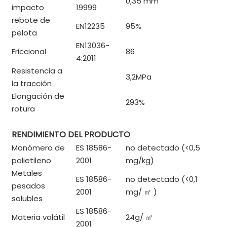
0,35 mm
impacto
19999
rebote de
EN12235
95%
pelota
EN13036-
Friccional
86
4:2011
Resistencia a
3,2MPa
la tracción
Elongación de
293%
rotura
RENDIMIENTO DEL PRODUCTO
Monómero de
ES 18586-
no detectado (<0,5
polietileno
2001
mg/kg)
Metales
ES 18586-
no detectado (<0,1
pesados ​​
2001
mg/
㎡
)
solubles
ES 18586-
Materia volátil
24g/
㎡
2001