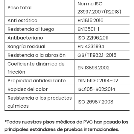
Norma ISO
Peso total
23997:2007(R2018)
Anti estático
EN1815:2016
Resistencia al fuego
EN13501-1
Antibacteriano
ISO 22196:2011
Sangría residual
EN 433:1994
Resistencia a la abrasión
GB/T11982.1-2015
Coeficiente dinámico de
EN 13893:2002
fricción
Propiedad antideslizante
DIN 51130:2014-02
Rapidez del color
ISO105-B02:2014
Resistencia a los productos
ISO 26987:2008
químicos
*Todos nuestros pisos médicos de PVC han pasado los
principales estándares de pruebas internacionales.