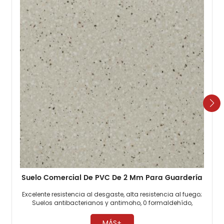
Suelo Comercial De PVC De 2 Mm Para Guardería
Excelente resistencia al desgaste, alta resistencia al fuego;
Suelos antibacterianos y antimoho, 0 formaldehído,
respetuosos con el medio ambiente; Los suelos
comerciales de PVC son muy resistentes a la presión. ​
MÁS+