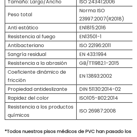
Tamaño: Largo/Ancho
ISO 24341:2006
Norma ISO
Peso total
23997:2007(R2018)
Anti estático
EN1815:2016
Resistencia al fuego
EN13501-1
Antibacteriano
ISO 22196:2011
Sangría residual
EN 433:1994
Resistencia a la abrasión
GB/T11982.1-2015
Coeficiente dinámico de
EN 13893:2002
fricción
Propiedad antideslizante
DIN 51130:2014-02
Rapidez del color
ISO105-B02:2014
Resistencia a los productos
ISO 26987:2008
químicos
*Todos nuestros pisos médicos de PVC han pasado los