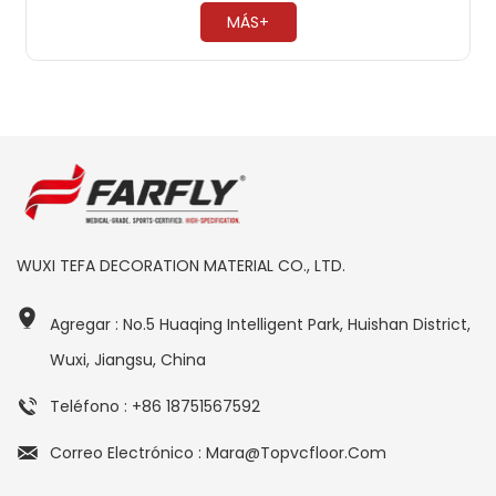
comerciales de PVC son muy resistentes a la presión. ​
MÁS+
WUXI TEFA DECORATION MATERIAL CO., LTD.
Agregar : No.5 Huaqing Intelligent Park, Huishan District,
Wuxi, Jiangsu, China
Teléfono : +86 18751567592
Correo Electrónico : Mara@topvcfloor.com