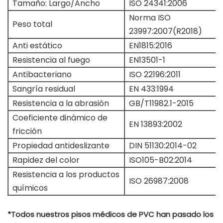
Tamaño: Largo/Ancho
ISO 24341:2006
Norma ISO
Peso total
23997:2007(R2018)
Anti estático
EN1815:2016
Resistencia al fuego
EN13501-1
Antibacteriano
ISO 22196:2011
Sangría residual
EN 433:1994
Resistencia a la abrasión
GB/T11982.1-2015
Coeficiente dinámico de
EN 13893:2002
fricción
Propiedad antideslizante
DIN 51130:2014-02
Rapidez del color
ISO105-B02:2014
Resistencia a los productos
ISO 26987:2008
químicos
*Todos nuestros pisos médicos de PVC han pasado los