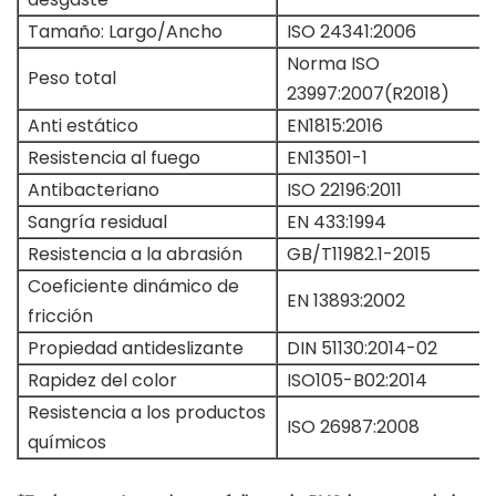
Tamaño: Largo/Ancho
ISO 24341:2006
Norma ISO
Peso total
23997:2007(R2018)
Anti estático
EN1815:2016
Resistencia al fuego
EN13501-1
Antibacteriano
ISO 22196:2011
Sangría residual
EN 433:1994
Resistencia a la abrasión
GB/T11982.1-2015
Coeficiente dinámico de
EN 13893:2002
fricción
Propiedad antideslizante
DIN 51130:2014-02
Rapidez del color
ISO105-B02:2014
Resistencia a los productos
ISO 26987:2008
químicos