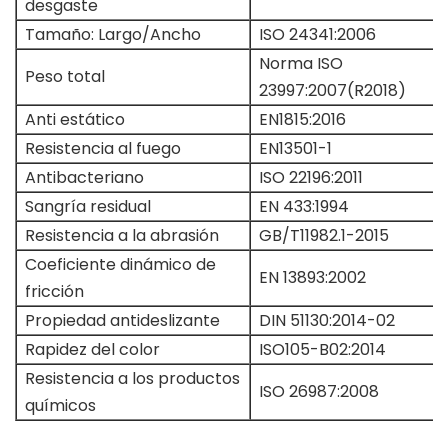
desgaste
Tamaño: Largo/Ancho
ISO 24341:2006
Norma ISO
Peso total
23997:2007(R2018)
Anti estático
EN1815:2016
Resistencia al fuego
EN13501-1
Antibacteriano
ISO 22196:2011
Sangría residual
EN 433:1994
Resistencia a la abrasión
GB/T11982.1-2015
Coeficiente dinámico de
EN 13893:2002
fricción
Propiedad antideslizante
DIN 51130:2014-02
Rapidez del color
ISO105-B02:2014
Resistencia a los productos
ISO 26987:2008
químicos