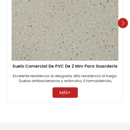
Suelo Comercial De PVC De 2 Mm Para Guardería
Excelente resistencia al desgaste, alta resistencia al fuego;
Suelos antibacterianos y antimoho, 0 formaldehído,
respetuosos con el medio ambiente; Los suelos
comerciales de PVC son muy resistentes a la presión. ​
MÁS+