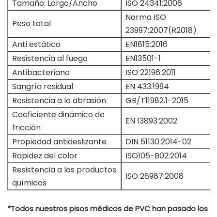
Tamaño: Largo/Ancho
ISO 24341:2006
Norma ISO
Peso total
23997:2007(R2018)
Anti estático
EN1815:2016
Resistencia al fuego
EN13501-1
Antibacteriano
ISO 22196:2011
Sangría residual
EN 433:1994
Resistencia a la abrasión
GB/T11982.1-2015
Coeficiente dinámico de
EN 13893:2002
fricción
Propiedad antideslizante
DIN 51130:2014-02
Rapidez del color
ISO105-B02:2014
Resistencia a los productos
ISO 26987:2008
químicos
*Todos nuestros pisos médicos de PVC han pasado los