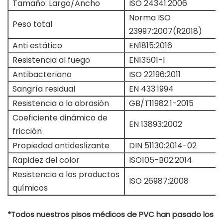
Tamaño: Largo/Ancho
ISO 24341:2006
Norma ISO
Peso total
23997:2007(R2018)
Anti estático
EN1815:2016
Resistencia al fuego
EN13501-1
Antibacteriano
ISO 22196:2011
Sangría residual
EN 433:1994
Resistencia a la abrasión
GB/T11982.1-2015
Coeficiente dinámico de
EN 13893:2002
fricción
Propiedad antideslizante
DIN 51130:2014-02
Rapidez del color
ISO105-B02:2014
Resistencia a los productos
ISO 26987:2008
químicos
*Todos nuestros pisos médicos de PVC han pasado los