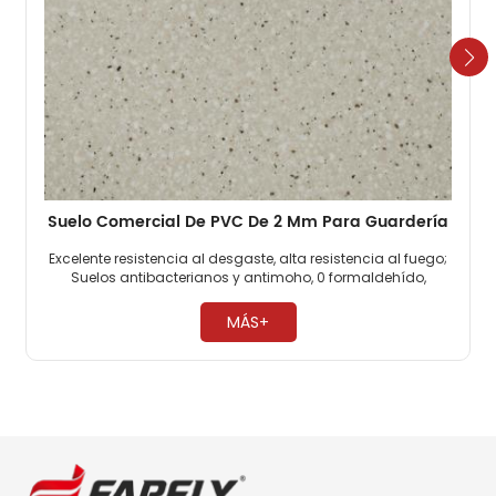
Suelo Comercial De PVC De 2 Mm Para Guardería
Excelente resistencia al desgaste, alta resistencia al fuego;
Suelos antibacterianos y antimoho, 0 formaldehído,
respetuosos con el medio ambiente; Los suelos
comerciales de PVC son muy resistentes a la presión. ​
MÁS+