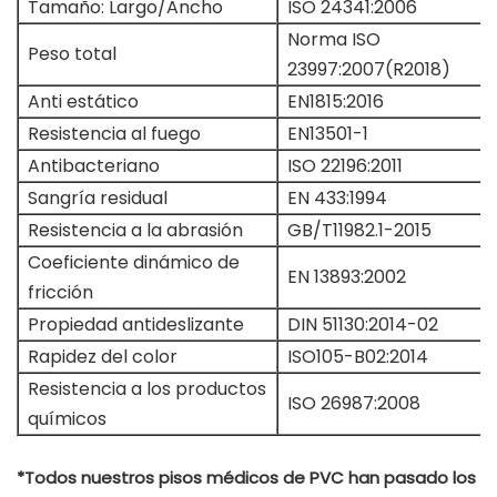
Tamaño: Largo/Ancho
ISO 24341:2006
Norma ISO
Peso total
23997:2007(R2018)
Anti estático
EN1815:2016
Resistencia al fuego
EN13501-1
Antibacteriano
ISO 22196:2011
Sangría residual
EN 433:1994
Resistencia a la abrasión
GB/T11982.1-2015
Coeficiente dinámico de
EN 13893:2002
fricción
Propiedad antideslizante
DIN 51130:2014-02
Rapidez del color
ISO105-B02:2014
Resistencia a los productos
ISO 26987:2008
químicos
*Todos nuestros pisos médicos de PVC han pasado los