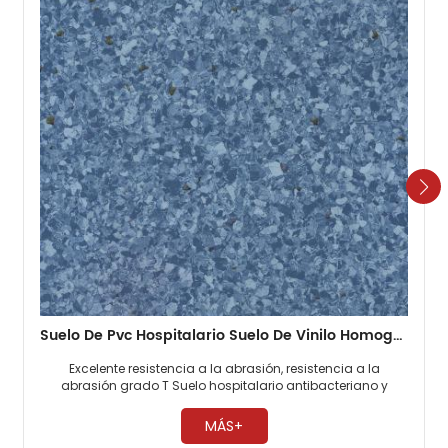
Suelo De Pvc Hospitalario Suelo De Vinilo Homogéneo De 2 Mm
Excelente resistencia a la abrasión, resistencia a la
abrasión grado T Suelo hospitalario antibacteriano y
antimoho, 0 formaldehído. Fácil mantenimiento, no es
necesario encerar ​
MÁS+