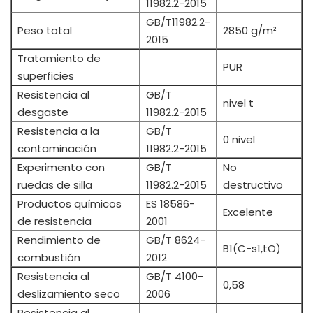
11982.2-2015
GB/T11982.2-
Peso total
2850 g/m²
2015
Tratamiento de
PUR
superficies
Resistencia al
GB/T
nivel t
desgaste
11982.2-2015
Resistencia a la
GB/T
0 nivel
contaminación
11982.2-2015
Experimento con
GB/T
No
ruedas de silla
11982.2-2015
destructivo
Productos químicos
ES 18586-
Excelente
de resistencia
2001
Rendimiento de
GB/T 8624-
B1(C-s1,tO)
combustión
2012
Resistencia al
GB/T 4100-
0,58
deslizamiento seco
2006
Resistencia al