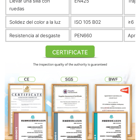
Llevar una silla con
EN425
Traje
ruedas
Solidez del color a la luz
ISO 105 B02
≥6
Resistencia al desgaste
PEN660
Apro