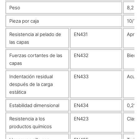
Peso
8,2 k
Pieza por caja
10/12
Resistencia al pelado de
EN431
Apro
las capas
Fuerzas cortantes de las
EN432
Bien
capas
Indentación residual
EN433
Acue
después de la carga
estática
Estabilidad dimensional
EN434
0,2%
Resistencia a los
EN423
Clase
productos químicos