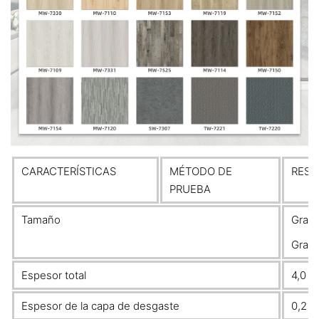
CARACTERÍSTICAS
MÉTODO DE
RESU
PRUEBA
Tamaño
Grano
Gran
Espesor total
4,0 m
Espesor de la capa de desgaste
0,2 