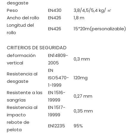
desgaste
Peso
EN430
3,8/4,5/5,4 kg/
㎡
Ancho del rollo
EN426
1,8 m
Longitud del
EN426
15*20m(personalizable)
rollo
CRITERIOS DE SEGURIDAD
deformación
EN14809-
0,3 mm
vertical
2005
EN
Resistencia al
ISO5470-
120mg
desgaste
1-1999
Resistente a las
EN 1516-
0,27 mm
sangrías
19999
Resistencia al
EN 1517-
0,35 mm
impacto
19999
rebote de
EN12235
95%
pelota