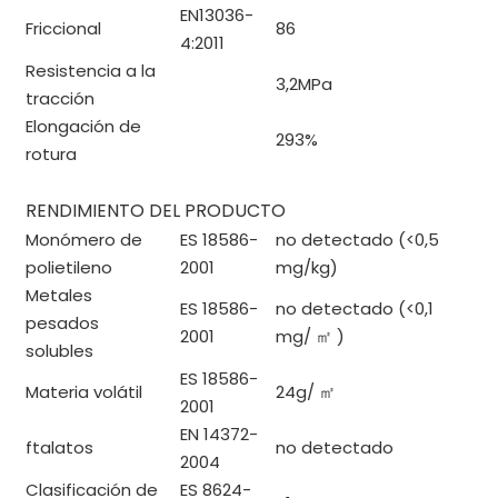
EN13036-
Friccional
86
4:2011
Resistencia a la
3,2MPa
tracción
Elongación de
293%
rotura
RENDIMIENTO DEL PRODUCTO
Monómero de
ES 18586-
no detectado (<0,5
polietileno
2001
mg/kg)
Metales
ES 18586-
no detectado (<0,1
pesados ​​
2001
mg/
㎡
)
solubles
ES 18586-
Materia volátil
24g/
㎡
2001
EN 14372-
ftalatos
no detectado
2004
Clasificación de
ES 8624-