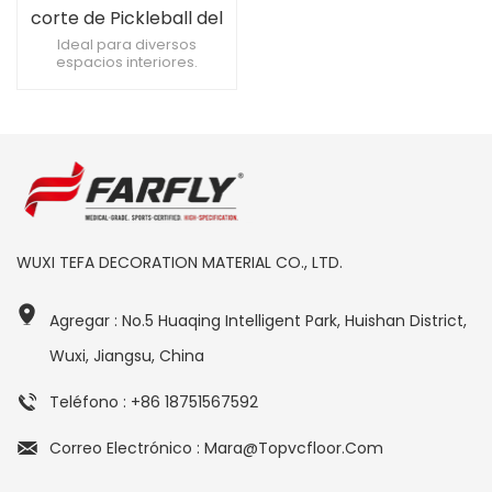
corte de Pickleball del
vinilo del resbalón anti
Ideal para diversos
espacios interiores.
verde de 4.0m m
Hipoalergénico, seguro
para las alergias. Materiales
ecológicos y no tóxicos.
WUXI TEFA DECORATION MATERIAL CO., LTD.
Agregar : No.5 Huaqing Intelligent Park, Huishan District,
Wuxi, Jiangsu, China
Teléfono : +86 18751567592
Correo Electrónico : Mara@topvcfloor.com